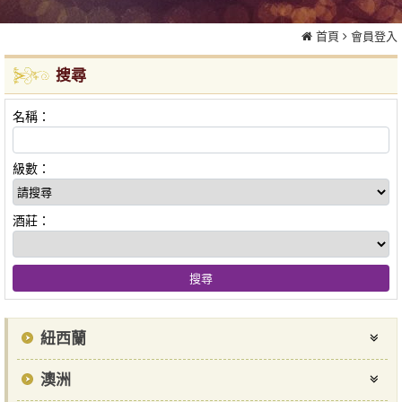
首頁
會員登入
搜尋
名稱：
級數：
酒莊：
紐西蘭
澳洲