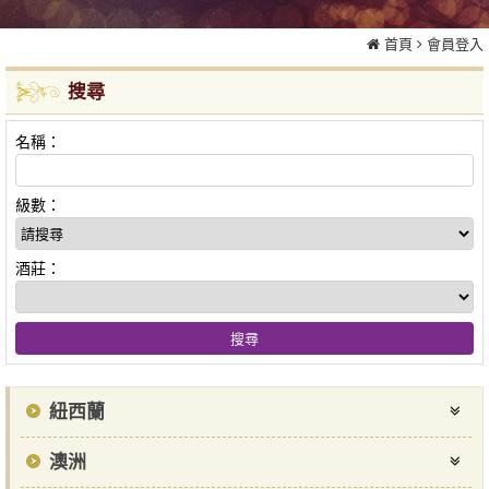
首頁
會員登入
搜尋
名稱：
級數：
酒莊：
紐西蘭
澳洲