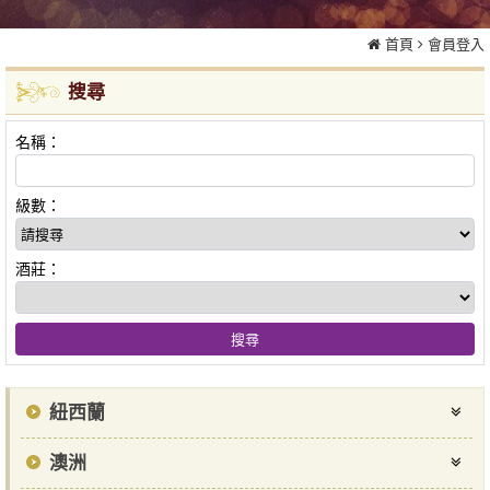
首頁
會員登入
搜尋
名稱：
級數：
酒莊：
紐西蘭
澳洲