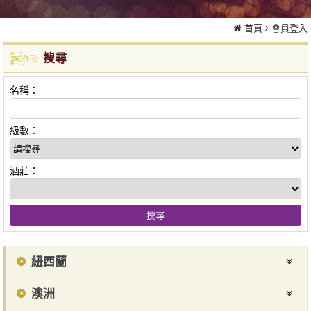
首頁
會員登入
搜尋
名稱：
級數：
酒莊：
紐西蘭
澳洲