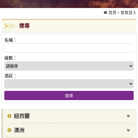
首頁
會員登入
搜尋
名稱：
級數：
酒莊：
紐西蘭
澳洲