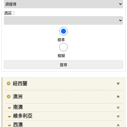
酒莊：
精準
模糊
紐西蘭
澳洲
南澳
維多利亞
西澳