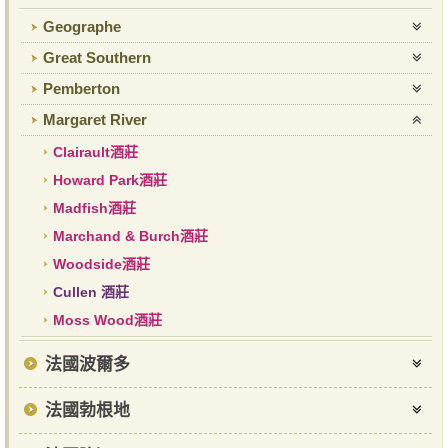
Geographe
Great Southern
Pemberton
Margaret River
Clairault酒莊
Howard Park酒莊
Madfish酒莊
Marchand & Burch酒莊
Woodside酒莊
Cullen 酒莊
Moss Wood酒莊
法國波爾多
法國勃根地