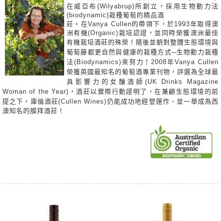
在威亞布(Wilyabrup)所創立，採用生物動力法
(biodynamic)栽種葡萄的精品酒
莊。在Vanya Cullen的帶領下，於1993年取得澳
洲有機(Organic)栽培認證，並同時榮獲澳洲最佳
有機栽培酒莊的殊
榮！隨後並朝對整體生態環境與
葡萄藤都更自然與健康的栽種方式─生物動力栽種
法(Biodynamics)來努力！2008年Vanya Cullen
榮獲英國最知名的葡萄酒專業刊物，評選為全球最
具影響力的女釀酒師(UK Drinks Magazine
Woman of the Year)，酒莊以實際行動證明了，在兼顧生態環境的前
提之下，庫倫酒莊(Cullen Wines)仍能
成功地經營運作、並一舉成為西
澳知名的膜拜酒莊！