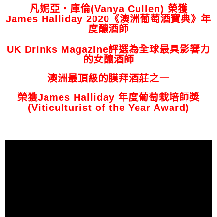
凡妮亞‧庫倫(Vanya Cullen) 榮獲
James Halliday 2020《澳洲葡萄酒寶典》年
度釀酒師
UK Drinks Magazine評選為全球最具影響力
的女釀酒師
澳洲最頂級的膜拜酒莊之一
榮獲James Halliday 年度葡萄栽培師獎
(Viticulturist of the Year Award)