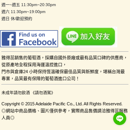
週一~週五 11:30pm~20:30pm
週六 11:30pm~19:00pm
週日 休/歡迎預約
雅得蕊銷售的葡萄酒，採購自國外原廠或最有品質口碑的供應商，
從原產地全程採用海運溫控進口，
門市與倉庫24 小時保持恆溫確保最佳品質與新鮮度，堪稱台灣最
專業，品質最有保障的葡萄酒進口公司！
未成年請勿飲酒 《請勿酒駕》
Copyright © 2015 Adelaide Pacific Co., Ltd. All Rights Reserved.
◎網站中商品價格、圖片僅供參考，實際商品售價請洽雅得蕊服務
人員◎