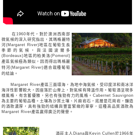
在1960年代，對於澳洲西南部
微氣候的深入研究指出，其瑪格麗特
河(Margaret River)地區在葡萄生長
季節的氣候，與法國波爾多
(Bordeaux)地區的柏美洛(Pomerol)
產區氣候極為類似，因而
得出瑪格麗
特河(Margaret River)適合栽種葡萄
的結論。
Margaret River產區三面環海，為地中海氣候，受印度洋和南冰洋
海洋性影響較大，因座落於山脊上，對氣候有降溫作用。葡萄酒呈現多
樣風格，有含蓄優雅，另也有強勁有力的風格。Cabernet Sauvignon
為主要的葡萄品種。土壤為沙質土壤、片麻岩石，底層是花崗岩，釀造
的酒款濃厚，具有強勁的結構與豐富緊緻的單寧，這種高品質酒款為
Margaret River產區贏得廣泛的聲譽。
酒莊主人Diana與Kevin Cullen於1966年