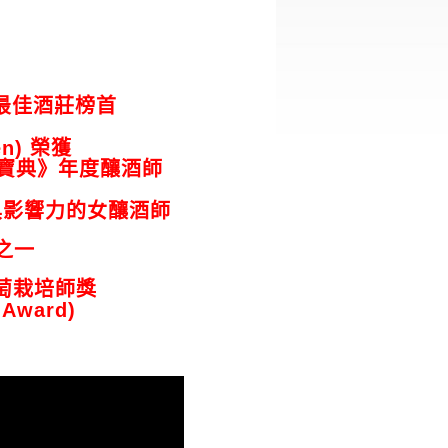
年澳洲最佳酒莊榜首
en) 榮獲
葡萄酒寶典》年度釀酒師
球最具影響力的女釀酒師
之一
度葡萄栽培師獎
r Award)