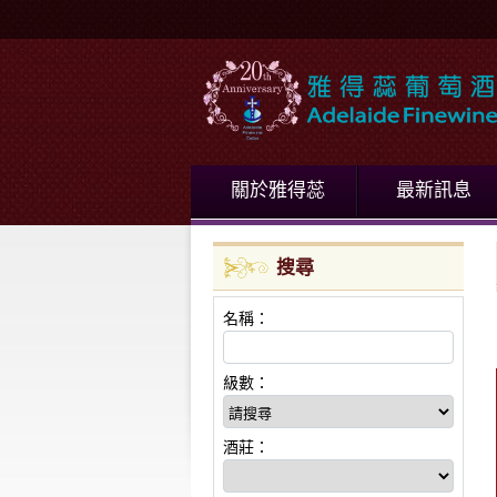
關於雅得蕊
最新訊息
搜尋
名稱：
級數：
酒莊：