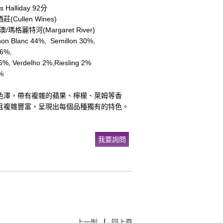
Halliday 92分
Cullen Wines)
瑪格麗特河(Margaret River)
 Blanc 44%, Semillon 30%,
6%,
6%, Verdelho 2%,Riesling 2%
%
：
色澤，帶有複雜的蘋果、檸檬、萊姆等香
且複雜豐富，呈現出每個品種獨有的特色。
我要詢問
|
上一則
回上頁