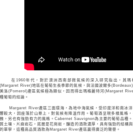
在1960年代，對於澳洲西南部微氣候的深入研究指出，其瑪
(Margaret River)地區在葡萄生長季節的氣候，與法國波爾多(Bordeau
美洛(Pomerol)產區氣候極為類似，因而
得出瑪格麗特河(Margaret Riv
種葡萄的結論。
Margaret River產區三面環海，為地中海氣候，受印度洋和南冰
響較大，因座落於山脊上，對氣候有降溫作用。葡萄酒呈現多樣風格，
雅，另也有強勁有力的風格。Cabernet Sauvignon為主要的葡萄品種
質土壤、片麻岩石，底層是花崗岩，釀造的酒款濃厚，具有強勁的結構與
的單寧，這種高品質酒款為Margaret River產區贏得廣泛的聲譽。