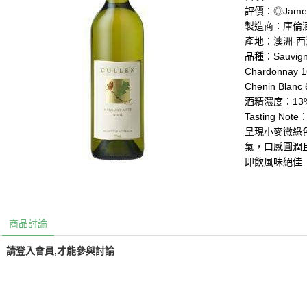
評價：◎James 
製造商：庫倫酒莊(
產地：澳洲-西澳/
品種：Sauvignon
Chardonnay 1
Chenin Blanc 
酒精濃度：13
Tasting Note
呈現小麥微綠
氣，口感圓潤
即飲風味絕佳
商品討論
請登入會員,才能參與討論