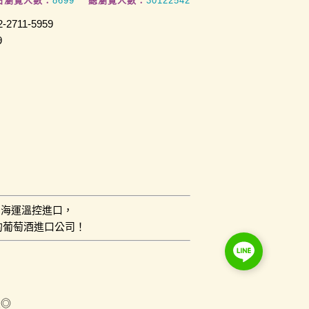
日瀏覽人數：
8699
總瀏覽人數：
30122542
2711-5959
9
用海運溫控進口，
的葡萄酒進口公司！
員◎