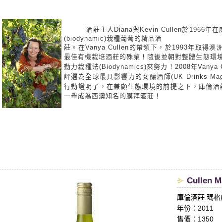
酒莊主人Diana與Kevin Cullen於1966年在
(biodynamic)栽種葡萄的精品酒
莊。在Vanya Cullen的帶領下，於1993年取得
最佳有機栽培酒莊的殊
榮！隨後並朝對整體生態環
動力栽種法(Biodynamics)來努力！2008年Va
評選為全球最具影響力的女釀酒師(UK Drinks Magazi
行動證明了，在兼顧生態環境的前提之下，庫倫酒莊(Cul
一舉成為西澳知名的膜拜酒莊！
​Cullen 
庫倫酒莊 瑪
年份：2011
售價：1350