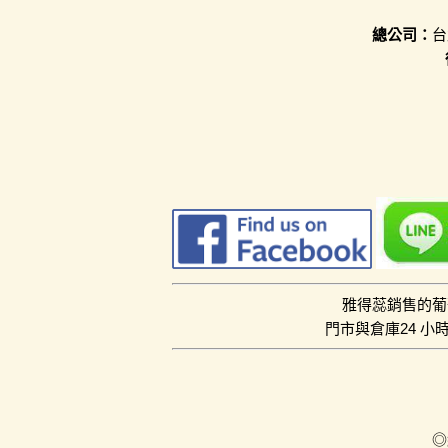
總公司：
台
雅得蕊銷售的葡
門市與倉庫24 
◎