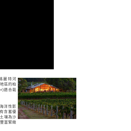
格麗特河
x)地區的柏
er)適合栽
洋海洋性影
有含蓄優
。土壤為沙
豐富緊緻