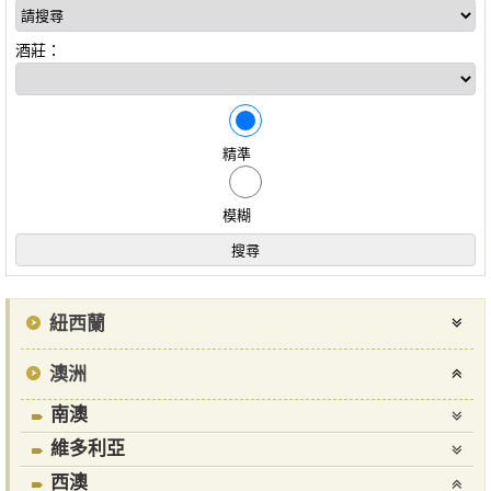
酒莊：
精準
模糊
紐西蘭
澳洲
南澳
維多利亞
西澳