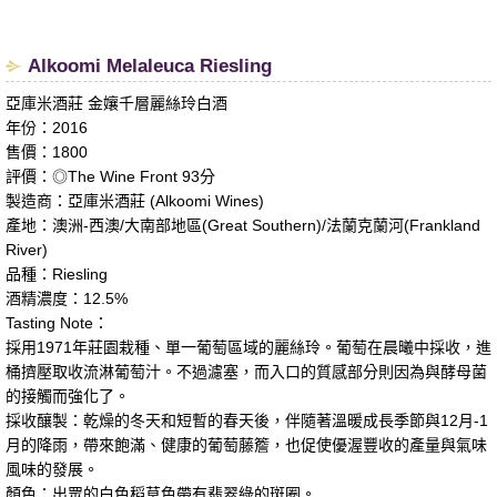
Alkoomi Melaleuca Riesling
亞庫米酒莊 金孃千層麗絲玲白酒
年份：2016
售價：1800
評價：◎The Wine Front 93分
製造商：亞庫米酒莊 (Alkoomi Wines)
產地：澳洲-西澳/大南部地區(Great Southern)/法蘭克蘭河(Frankland
River)
品種：Riesling
酒精濃度：12.5%
Tasting Note：
採用1971年莊園栽種、單一葡萄區域的麗絲玲。葡萄在晨曦中採收，進
桶擠壓取收流淋葡萄汁。不過濾塞，而入口的質感部分則因為與酵母菌
的接觸而強化了。
採收釀製：乾燥的冬天和短暫的春天後，伴隨著溫暖成長季節與12月-1
月的降雨，帶來飽滿、健康的葡萄藤簷，也促使優渥豐收的產量與氣味
風味的發展。
顏色：出眾的白色稻草色帶有翡翠綠的斑圈。