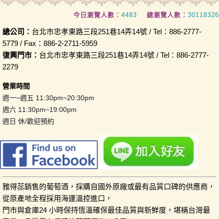
今日瀏覽人數：
4483
總瀏覽人數：
30118326
總公司：
台北市忠孝東路三段251巷14弄14號 / Tel：886-2777-
5779 / Fax：886-2-2711-5959
復興門市：
台北市忠孝東路三段251巷14弄14號 / Tel：886-2777-
2279
營業時間
週一~週五 11:30pm~20:30pm
週六 11:30pm~19:00pm
週日 休/歡迎預約
雅得蕊銷售的葡萄酒，採購自國外原廠或最有品質口碑的供應商，
從原產地全程採用海運溫控進口，
門市與倉庫24 小時保持恆溫確保最佳品質與新鮮度，堪稱台灣最