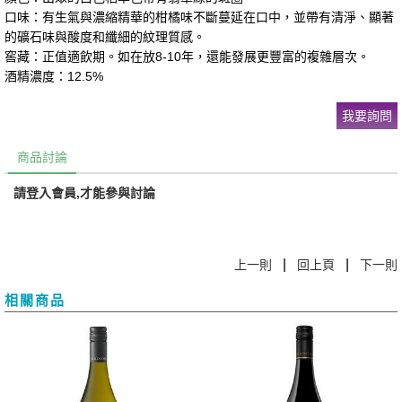
口味：有生氣與濃縮精華的柑橘味不斷蔓延在口中，並帶有清淨、顯著
的礦石味與酸度和纖細的紋理質感。
窖藏：正值適飲期。如在放8-10年，還能發展更豐富的複雜層次。
酒精濃度：12.5%
我要詢問
商品討論
請登入會員,才能參與討論
|
|
上一則
回上頁
下一則
相關商品