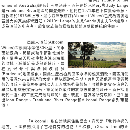
指南》(Guide to the
wines of Australia)評為紅五星酒莊。酒莊創始人Mery與Judy Lange
是Frankland River地區的開墾先鋒，他們在1971年種下首批葡萄藤，
首款酒於1976年上市，如今亞庫米酒莊(Alkoomi Wines)已成為西澳地
區最大的家族經營酒莊。2010年Lange的女兒Sandy與丈夫Rod繼承，
成為酒莊的所有者，肩負家族葡萄種植和葡萄酒釀造傳統的使命。
亞庫米酒莊(Alkoomi
Wines)距離南冰洋僅80公里，冬季
雨量足夠、葡萄成熟季節則乾燥涼
爽，夏季白天和夜晚都有涼爽海風
的吹拂，減緩葡萄成熟的速度，這
種氣候條件與法國波爾多
(Bordeaux)地區相似，因此生產出極具國際水準的優質酒款。園區所使
用的灌溉水來自附近的大壩，用以應對乾旱期，有利天然低產量優質葡
萄的收成。葡萄生長期採以人工方式修剪葡萄枝。收穫期則會在涼爽的
早晨採用機器採摘葡萄，讓葡萄以最佳的狀態被輸送到酒莊。酒莊採用
現代一體化的工藝完成葡萄酒的生產、裝瓶、包裝等所有環節，已生產
出Icon Range、Frankland River Range和Alkoomi Range系列葡萄
酒。
「Alkoomi」取自當地原住民語言，意思是「我們挑選的
地方」。酒標則採用了當地特有的植物「草棕櫚」(Grass Tree)的圖