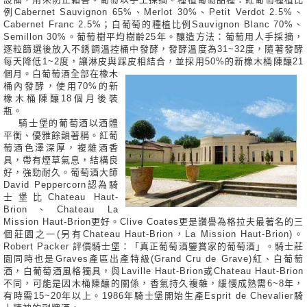
例Cabernet Sauvignon 65%、Merlot 30%、Petit Verdot 2.5%、
Cabernet Franc 2.5%；白葡萄的種植比例Sauvignon Blanc 70%、
Semillon 30%。葡萄樹平均樹齡25年。釀造方法：葡萄用人手採摘，
逐粒篩選後放入不銹鋼溫控桶中發酵，發酵溫度為31~32度，隨著發酵
每天降低1~2度，讓淋皮與踩皮相結合，並
採用50%的新橡木桶陳釀21
個月。白葡萄酒全部在橡木
桶內發酵，使用70%的新
橡木桶陳釀18個月後裝
瓶。
騎士堡的葡萄酒以酒體
平衡、優雅餘韻著稱。紅葡
萄酒色澤深厚，複雜酒香
具，帶有煙草氣息，結構良
好，強勁耐久。葡萄酒大師
David Peppercorn認為騎
士堡比Chateau Haut-
Brion、Chateau La
Mission Haut-Brion更好。Clive Coates更是讚譽為格拉夫最著名的三
個莊園之一(另有Chateau Haut-Brion，La Mission Haut-Brion)。
Robert Packer 評價騎士堡：「真正葡萄酒鑒賞家的葡萄酒」。騎士莊
園同時也是Graves產區出產特級(Grand Cru de Grave)紅、白葡萄
酒，白葡萄酒風格獨具，與Laville Haut-Brion或Chateau Haut-Brion
不同，可能是因木桶陳釀的關係，香氣持久複雜，緩慢成熟需6~8年，
有時需15~20年以上。1986年騎士堡開始生產Esprit de Chevalier騎