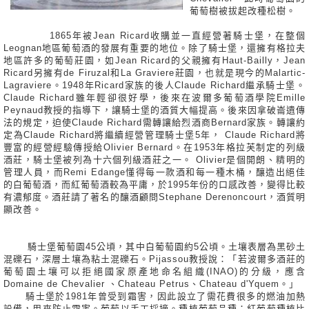
葡萄樹被拔起改種松樹。
1865年被Jean Ricard收購並一直經營著騎士堡，在整個
Leognan地區葡萄酒的發展有重要的地位。除了騎士堡，還擁有格拉夫
地區許多的葡萄莊園，如Jean Ricard的父親擁有Haut-Bailly，Jean
Ricard另擁有de Firuzal和La Graviere莊園，也就是現今的Malartic-
Lagraviere。1948年Ricard家族的後人Claude Richard繼承騎士堡。
Claude Richard雖年輕卻很好學，後來在波爾多葡萄酒學院Emille
Peynaud教授的指導下，讓騎士堡的酒質大幅提高。後來因拿破崙遺傳
法的規定，迫使Claude Richard需轉讓給烈酒商Bernard家族。轉讓約
定為Claude Richard將繼續經營管理騎士堡5年， Claude Richard將
豐富的經營經驗傳授給Olivier Bernard。在1953年格拉芙制定的列級
酒莊，騎士堡被列為十六個列級酒莊之一。 Olivier是個開朗、精明的
管理人員，而Remi Edange懂得每一款酒和每一種木桶，釀造出絕佳
的白葡萄酒，而紅葡萄酒較為平庸，於1995年份的口感改善，變得比較
有濃郁度。酒莊請了著名的釀酒顧問Stephane Derenoncourt，酒質明
顯改善。
騎士堡葡萄園45公頃，其中白葡萄園約5公頃。土壤表層為黑砂土
混礫石，深層土壤為粘土混礫石。Pijassou教授說：「若波爾多酒莊的
葡萄園土壤可以拒絕國家原產地命名組織(INAO)的分級，應含
Domaine de Chevalier 、Chateau Petrus、Chateau d'Yquem。」
騎士堡於1981年曾受到霜害，因此設立了需花費很多的燃油加熱
設備，用來防止霜害。葡萄以手工採摘。種植葡萄品種：紅葡萄種植比