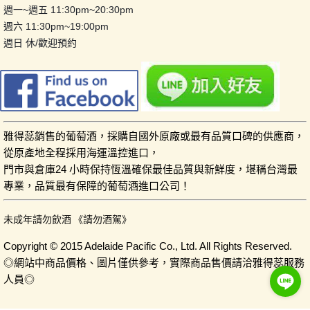
週一~週五 11:30pm~20:30pm
週六 11:30pm~19:00pm
週日 休/歡迎預約
雅得蕊銷售的葡萄酒，採購自國外原廠或最有品質口碑的供應商，
從原產地全程採用海運溫控進口，
門市與倉庫24 小時保持恆溫確保最佳品質與新鮮度，堪稱台灣最
專業，品質最有保障的葡萄酒進口公司！
未成年請勿飲酒 《請勿酒駕》
Copyright © 2015 Adelaide Pacific Co., Ltd. All Rights Reserved.
◎網站中商品價格、圖片僅供參考，實際商品售價請洽雅得蕊服務
人員◎