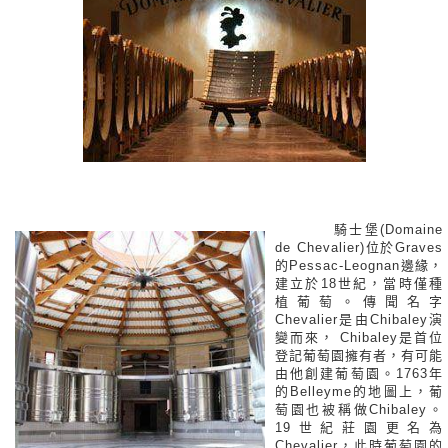
騎士堡(Domaine
de Chevalier)位於Graves
的Pessac-Leognan邊緣，
建立於18世紀，當時僅種
植葡萄。傳聞名字
Chevalier是由Chibaley演
變而來， Chibaley是首位
登記葡萄園擁有者，有可能
由他創建葡萄園。1763年
的Belleyme的地圖上，葡
萄園也被稱做Chibaley。
19世紀莊園更名為
Chevalier，此時葡萄園的