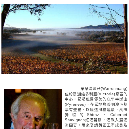
華樂滿酒莊(Warrenmang)
位於澳洲維多利亞(Victoria)產區的
中心，緊鄰風景優美的庇里牛斯山
(Pyrenees)，在當地與整個澳洲都
享有盛譽，以釀造風格連續，風味
獨特的Shiraz、Cabernet
Sauvignon紅酒著稱，酒款入選澳
洲國宴，用來宴請英國王室成員及