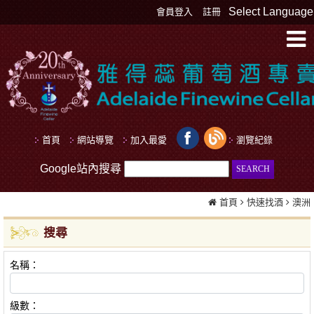
Select Language
會員登入
註冊
首頁
網站導覽
加入最愛
瀏覽紀錄
Google站內搜尋
首頁
快速找酒
澳洲
搜尋
名稱：
級數：