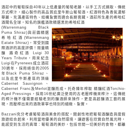
酒莊中的葡萄採自40年以上低產量的葡萄老藤，以手工方式摘取、傳統
方式榨汁，細心製作的高品質庇里牛斯山葡萄酒。紅酒特色為香氣濃郁
華麗、充滿產區特色、結構紮實而適合長期窖藏。酒莊所生產的希哈紅
酒聞名全球，知名的旗艦酒款精選黑豹希哈紅酒
(Warrenmang Black
Puma Shiraz)與莊園精選
希哈紅酒(Warrenmang
Eatate Shiraz)，常受到國
際酒評的高度評價！限量精
釀 路奇紅酒 Luigi 30
Years Tribute，用來紀念
Luigi在Pyrenees成立酒莊
30週年，採用絕佳的2005
年Black Puma Shiraz、
以及庇里牛斯產區的頂級
Cabernet Sauvignon、
Cabernet Franc及Merlot混釀而成。托奇陳年榨取 精釀紅酒Torchio-
Aged Pressings，採用16世紀廣泛使用的古老壓榨機來榨汁，這傳統
的榨汁機不僅需要經驗老到的釀酒師來操作，更是高超釀酒工藝的展
現，而壓榨出來的酒款單寧也特別的細緻、紮實。
Bazzani充分考慮葡萄酒與美食的搭配，開創性地把葡萄酒釀造與度假
旅遊結合起來，利用當地優美的自然環境，讓遊客在欣賞自然風光時，
能感受到生活的真理：葡萄酒的美妙，包括世間一切美好的食物，都離