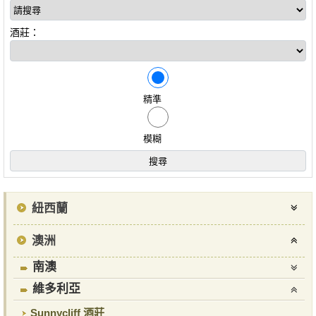
酒莊：
精準
模糊
紐西蘭
澳洲
南澳
維多利亞
Sunnycliff 酒莊