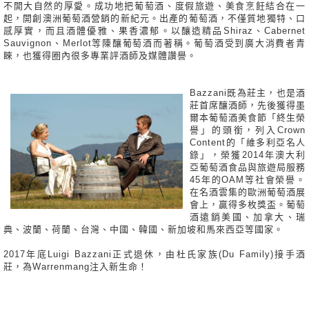
不開大自然的厚愛。成功地把葡萄酒、度假旅遊、美食烹飪結合在一
起，開創澳洲葡萄酒營銷的新紀元。出產的葡萄酒，不僅質地獨特、口
感厚實，而且酒體優雅、果香濃郁。以釀造精品Shiraz、Cabernet
Sauvignon、Merlot等陳釀葡萄酒而著稱。葡萄酒受到廣大消費者青
睞，也獲得圈內很多專業評酒師及媒體讚譽。
Bazzani既為莊主，也是酒
莊首席釀酒師，先後獲得墨
爾本葡萄酒美食節「終生榮
譽」的頭銜，列入Crown
Content的「維多利亞名人
錄」，榮獲2014年澳大利
亞葡萄酒食品與旅遊局服務
45年的OAM等社會榮譽。
在名酒雲集的歐洲葡萄酒展
會上，贏得多枚獎盃。葡萄
酒遠銷美國、加拿大、瑞
典、波蘭、荷蘭、台灣、中國、韓國、新加坡和馬來西亞等國家。
2017年底Luigi Bazzani正式退休，由杜氏家族(Du Family)接手酒
莊，為Warrenmang注入新生命！