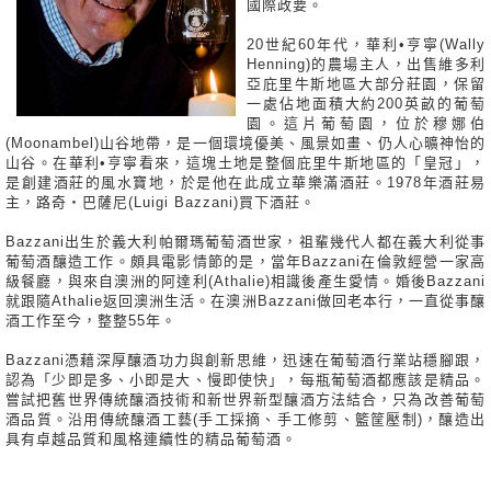
國際政要。
20世紀60年代，華利•亨寧(Wally
Henning)的農場主人，出售維多利
亞庇里牛斯地區大部分莊園，保留
一處佔地面積大約200英畝的葡萄
園。這片葡萄園，位於穆娜伯
(Moonambel)山谷地帶，是一個環境優美、風景如畫、仍人心曠神怡的
山谷。在華利•亨寧看來，這塊土地是整個庇里牛斯地區的「皇冠」，
是創建酒莊的風水寶地，於是他在此成立華樂滿酒莊。1978年酒莊易
主，路奇‧巴薩尼(Luigi Bazzani)買下酒莊。
Bazzani出生於義大利帕爾瑪葡萄酒世家，祖輩幾代人都在義大利從事
葡萄酒釀造工作。頗具電影情節的是，當年Bazzani在倫敦經營一家高
級餐廳，與來自澳洲的阿達利(Athalie)相識後產生愛情。婚後Bazzani
就跟隨Athalie返回澳洲生活。在澳洲Bazzani做回老本行，一直從事釀
酒工作至今，整整55年。
Bazzani憑藉深厚釀酒功力與創新思維，迅速在葡萄酒行業站穩腳跟，
認為「少即是多、小即是大、慢即使快」，每瓶葡萄酒都應該是精品。
嘗試把舊世界傳統釀酒技術和新世界新型釀酒方法結合，只為改善葡萄
酒品質。沿用傳統釀酒工藝(手工採摘、手工修剪、籃筐壓制)，釀造出
具有卓越品質和風格連續性的精品葡萄酒。