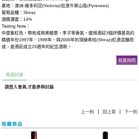
產地：澳洲-維多利亞(Victoria)/庇里牛斯山區(Pyrenees)
葡萄品種：Shiraz
酒精濃度：14%
Tasting Note：
中度紫紅色，帶有成熟黑醋栗、李子等香氣，選用酒莊3個評價甚高的
精選年份1997年、1998年、與2000年的頂級希哈(Shiraz)紅酒混釀而
成，是酒莊成立25週年的紀念酒款。
我要詢問
商品討論
請登入會員,才能參與討論
|
|
上一則
回上頁
下一則
相關商品