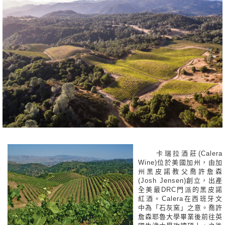
卡瑞拉酒莊(Calera
Wine)位於美國加州，由加
州黑皮諾教父喬許詹森
(Josh Jensen)創立，出產
全美最DRC門派的黑皮諾
紅酒。Calera在西班牙文
中為「石灰窯」之意。喬許
詹森耶魯大學畢業後前往英