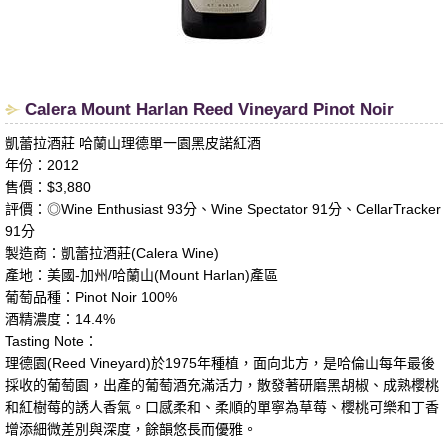
​Calera Mount Harlan Reed Vineyard Pinot Noir
凱蕾拉酒莊 哈蘭山理德單一園黑皮諾紅酒
年份：2012
售價：$3,880
評價：◎Wine Enthusiast 93分、Wine Spectator 91分、CellarTracker
91分
製造商：凱蕾拉酒莊(Calera Wine)
產地：美國-加州/哈蘭山(Mount Harlan)產區
葡萄品種：Pinot Noir 100%
酒精濃度：14.4%
Tasting Note：
理德園(Reed Vineyard)於1975年種植，面向北方，是哈倫山每年最後
採收的葡萄園，出產的葡萄酒充滿活力，散發著研磨黑胡椒、成熟櫻桃
和紅樹莓的誘人香氣。口感柔和、柔順的單寧為草莓、櫻桃可樂和丁香
增添細微差別與深度，餘韻悠長而優雅。