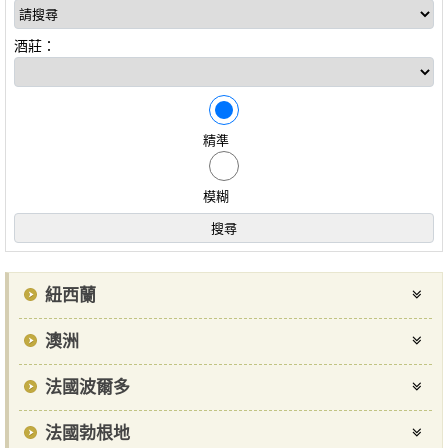
酒莊：
精準
模糊
紐西蘭
澳洲
法國波爾多
法國勃根地