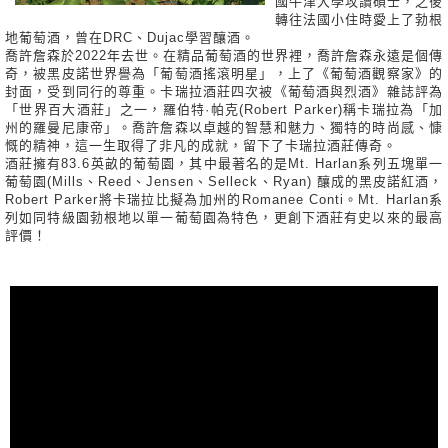
國牛津大學攻讀碩士，之後
轉往法國小住時愛上了勃根
地葡萄酒，曾在DRC、Dujac學習釀酒。
喬許詹森於2022年去世。在精品葡萄酒的世界裡，喬許詹森永遠是個傳
奇，被黑皮諾世界譽為「葡萄酒搖滾明星」，上了《葡萄酒觀察家》的
封面，受到同行的尊重。卡瑞拉酒莊四次被《葡萄酒與烈酒》雜誌評為
「世界百大酒莊」之一，羅伯特·帕克(Robert Parker)稱卡瑞拉為「加
州的羅曼尼康帝」。喬許詹森以卓越的智慧和魅力、獨特的時尚感、慷
慨的精神，這一生取得了非凡的成就，留下了卡瑞拉酒莊傳奇。
酒莊擁有83.6英畝的葡萄園，其中最著名的是Mt. Harlan系列五塊單一
葡萄園(Mills、Reed、Jensen、Selleck、Ryan) 釀成的黑皮諾紅酒，
Robert Parker將卡瑞拉比擬為加州的Romanee Conti。Mt. Harlan系
列如同特級園勃根地以單一葡萄園為特色，更創下酒莊有史以來的最高
評價！