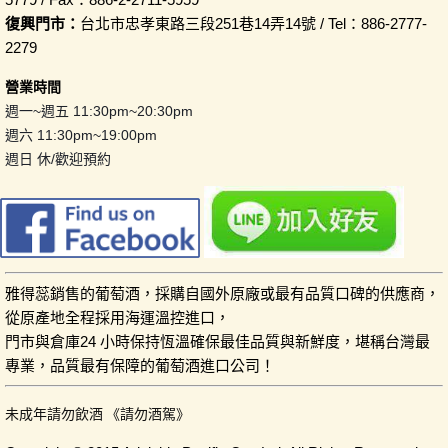
復興門市：
台北市忠孝東路三段251巷14弄14號 / Tel：886-2777-
2279
營業時間
週一~週五 11:30pm~20:30pm
週六 11:30pm~19:00pm
週日 休/歡迎預約
雅得蕊銷售的葡萄酒，採購自國外原廠或最有品質口碑的供應商，
從原產地全程採用海運溫控進口，
門市與倉庫24 小時保持恆溫確保最佳品質與新鮮度，堪稱台灣最
專業，品質最有保障的葡萄酒進口公司！
未成年請勿飲酒 《請勿酒駕》