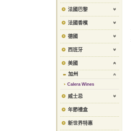
法國巴黎
法國香檳
德國
西班牙
美國
加州
Calera Wines
威士忌
年節禮盒
新世界特惠