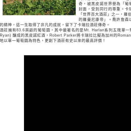
奇，被黑皮諾世界譽為「葡
封面，受到同行的尊重。卡
「世界百大酒莊」之一，羅伯特·帕
的羅曼尼康帝」。喬許詹森
的精神，這一生取得了非凡的成就，留下了卡瑞拉酒莊傳奇。
酒莊擁有83.6英畝的葡萄園，其中最著名的是Mt. Harlan系列五塊單一葡萄園(
Ryan) 釀成的黑皮諾紅酒，Robert Parker將卡瑞拉比擬為加州的Romane
地以單一葡萄園為特色，更創下酒莊有史以來的最高評價！