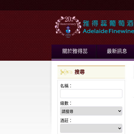
關於雅得蕊
最新訊息
搜尋
名稱：
級數：
酒莊：