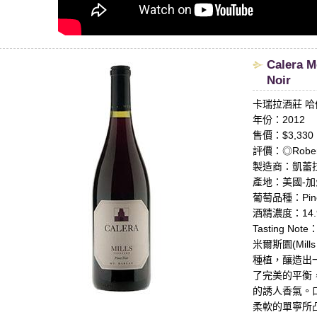
​Calera 
Noir
卡瑞拉酒莊 
年份：2012
售價：$3,330
評價：◎Robert 
製造商：凱蕾拉酒莊
產地：美國-加州/
葡萄品種：Pinot
酒精濃度：14.
Tasting Note
米爾斯園(Mills
種植，釀造出
了完美的平衡
的誘人香氣。
柔軟的單寧所