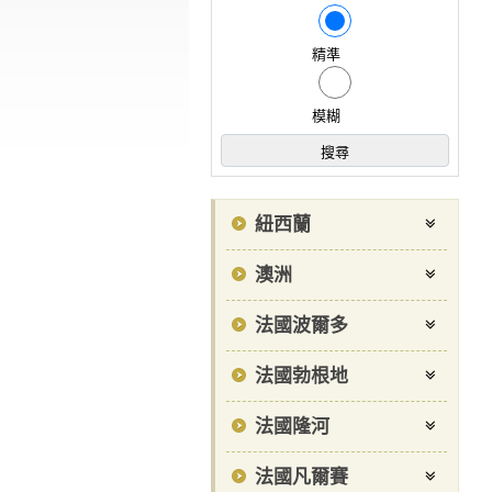
精準
模糊
紐西蘭
澳洲
法國波爾多
法國勃根地
法國隆河
法國凡爾賽