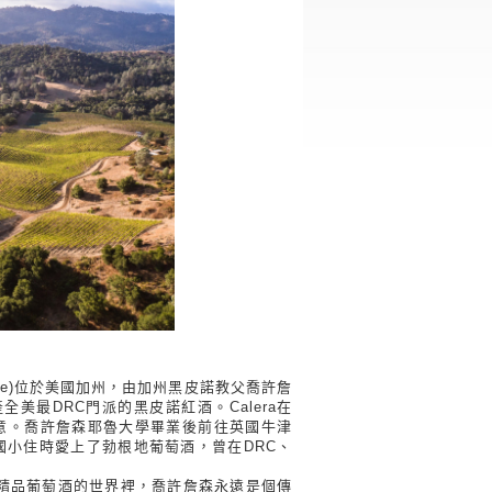
 Wine)位於美國加州，由加州黑皮諾教父喬許詹
，出產全美最DRC門派的黑皮諾紅酒。Calera在
意。喬許詹森耶魯大學畢業後前往英國牛津
國小住時愛上了勃根地葡萄酒，曾在DRC、
在精品葡萄酒的世界裡，喬許詹森永遠是個傳