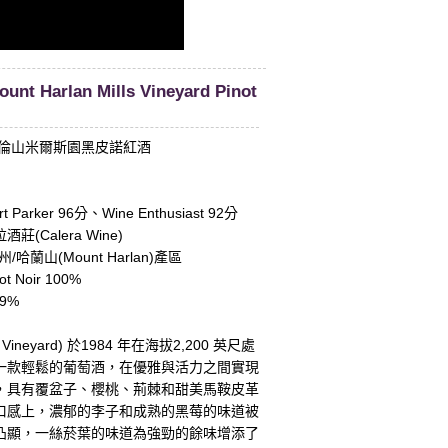
Mount Harlan Mills Vineyard Pinot
哈倫山米爾斯園黑皮諾紅酒
Parker 96分、Wine Enthusiast 92分
(Calera Wine)
哈蘭山(Mount Harlan)產區
 Noir 100%
9%
：
 Vineyard) 於1984 年在海拔2,200 英尺處
一款輕鬆的葡萄酒，在優雅與活力之間實現
，具有覆盆子、櫻桃、荊棘和甜美馬鞍皮革
口感上，濃郁的李子和成熟的黑莓的味道被
凸顯，一絲菸葉的味道為強勁的餘味增添了