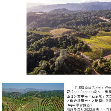
卡瑞拉酒莊(Calera
森(Josh Jensen)創立
西班牙文中為「石灰窯」之
大學攻讀碩士，之後轉往法
Dujac學習釀酒。
喬許詹森於2022年去世。