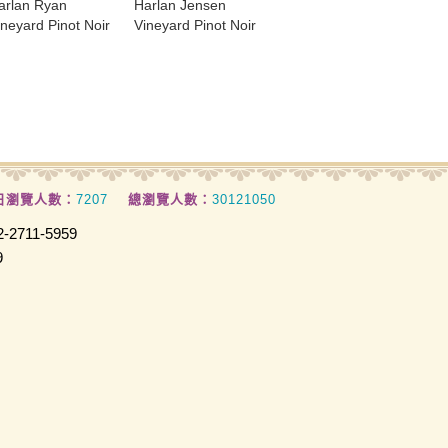
arlan Ryan
Harlan Jensen
ineyard Pinot Noir
Vineyard Pinot Noir
日瀏覽人數：
7207
總瀏覽人數：
30121050
2711-5959
9