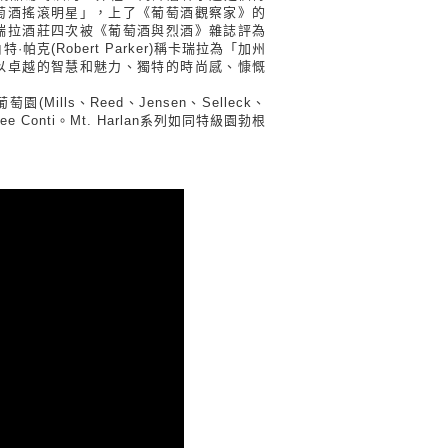
萄酒搖滾明星」，上了《葡萄酒觀察家》的
瑞拉酒莊四次被《葡萄酒與烈酒》雜誌評為
克(Robert Parker)稱卡瑞拉為「加州
以卓越的智慧和魅力、獨特的時尚感、慷慨
Mills、Reed、Jensen、Selleck、
e Conti。Mt. Harlan系列如同特級園勃根