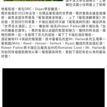
國牛津大學攻讀碩士，之後
轉往法國小住時愛上了勃根
地葡萄酒，曾在DRC、Dujac學習釀酒。
喬許詹森於2022年去世。在精品葡萄酒的世界裡，喬許詹森永遠是個傳
奇，被黑皮諾世界譽為「葡萄酒搖滾明星」，上了《葡萄酒觀察家》的
封面，受到同行的尊重。卡瑞拉酒莊四次被《葡萄酒與烈酒》雜誌評為
「世界百大酒莊」之一，羅伯特·帕克(Robert Parker)稱卡瑞拉為「加
州的羅曼尼康帝」。喬許詹森以卓越的智慧和魅力、獨特的時尚感、慷
慨的精神，這一生取得了非凡的成就，留下了卡瑞拉酒莊傳奇。
酒莊擁有83.6英畝的葡萄園，其中最著名的是Mt. Harlan系列五塊單一
葡萄園(Mills、Reed、Jensen、Selleck、Ryan) 釀成的黑皮諾紅酒，
Robert Parker將卡瑞拉比擬為加州的Romanee Conti。Mt. Harlan系
列如同特級園勃根地以單一葡萄園為特色，更創下酒莊有史以來的最高
評價！