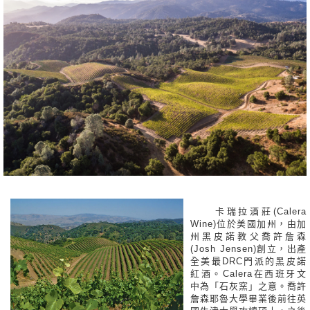
卡瑞拉酒莊(Calera
Wine)位於美國加州，由加
州黑皮諾教父喬許詹森
(Josh Jensen)創立，出產
全美最DRC門派的黑皮諾
紅酒。Calera在西班牙文
中為「石灰窯」之意。喬許
詹森耶魯大學畢業後前往英