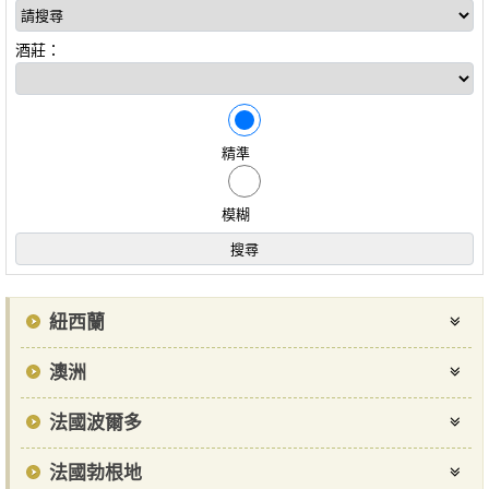
酒莊：
精準
模糊
紐西蘭
澳洲
法國波爾多
法國勃根地