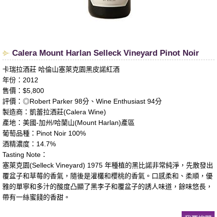
​Calera Mount Harlan Selleck Vineyard Pinot Noir
卡瑞拉酒莊 哈倫山塞萊克園黑皮諾紅酒
年份：2012
售價：$5,800
評價：◎Robert Parker 98分、Wine Enthusiast 94分
製造商：凱蕾拉酒莊(Calera Wine)
產地：美國-加州/哈蘭山(Mount Harlan)產區
葡萄品種：Pinot Noir 100%
酒精濃度：14.7%
Tasting Note：
塞萊克園(Selleck Vineyard) 1975 年種植的黑比諾非常純淨，先散發出
覆盆子和草莓的香氣，隨後是灌欉和櫻桃的香氣。口感柔和、柔順，優
雅的單寧和多汁的酸度凸顯了黑李子和覆盆子的誘人味道，餘味悠長，
帶有一絲蜜餞的香甜。