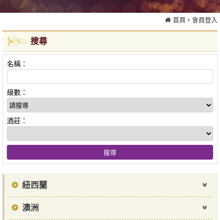
首頁
會員登入
搜尋
名稱：
級數：
酒莊：
紐西蘭
澳洲