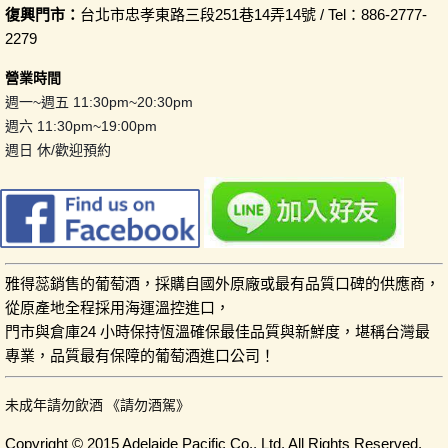
復興門市：
台北市忠孝東路三段251巷14弄14號 / Tel：886-2777-
2279
營業時間
週一~週五 11:30pm~20:30pm
週六 11:30pm~19:00pm
週日 休/歡迎預約
雅得蕊銷售的葡萄酒，採購自國外原廠或最有品質口碑的供應商，
從原產地全程採用海運溫控進口，
門市與倉庫24 小時保持恆溫確保最佳品質與新鮮度，堪稱台灣最
專業，品質最有保障的葡萄酒進口公司！
未成年請勿飲酒 《請勿酒駕》
Copyright © 2015 Adelaide Pacific Co., Ltd. All Rights Reserved.