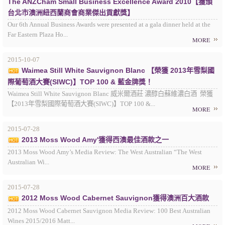
The ANZCham Small Business Excellence Award 2010【獲頒
台北市澳洲紐西蘭商會商業傑出貢獻獎】
Our 6th Annual Business Awards were presented at a gala dinner held at the
Far Eastern Plaza Ho...
MORE
2015-10-07
Waimea Still White Sauvignon Blanc 【榮獲 2013年雪梨國
際葡萄酒大賽(SIWC)】TOP 100 & 藍金牌獎！
Waimea Still White Sauvignon Blanc 威米爾酒莊 濃醇白蘇維濃白酒 榮獲
【2013年雪梨國際葡萄酒大賽(SIWC)】TOP 100 &...
MORE
2015-07-28
2013 Moss Wood Amy'獲得西澳最佳酒款之一
2013 Moss Wood Amy’s Media Review: The West Australian “The West
Australian Wi...
MORE
2015-07-28
2012 Moss Wood Cabernet Sauvignon獲得澳洲百大酒款
2012 Moss Wood Cabernet Sauvignon Media Review: 100 Best Australian
Wines 2015/2016 Matt...