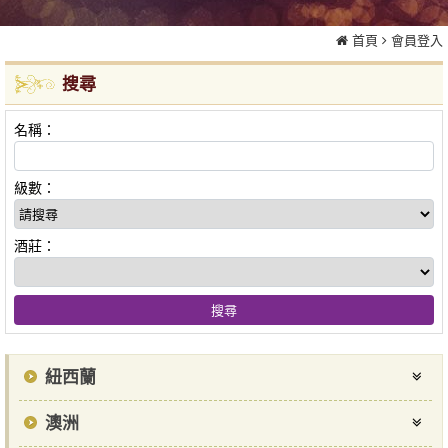
首頁
會員登入
搜尋
名稱：
級數：
酒莊：
紐西蘭
澳洲