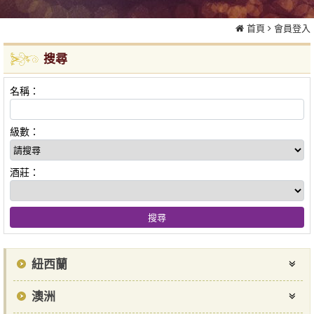
首頁
會員登入
搜尋
名稱：
級數：
酒莊：
紐西蘭
澳洲