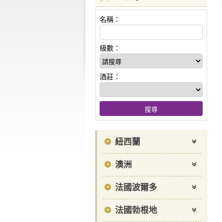
名稱：
級數：
酒莊：
紐西蘭
澳洲
法國波爾多
法國勃根地