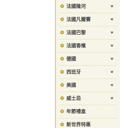
法國隆河
法國凡爾賽
法國巴黎
法國香檳
德國
西班牙
美國
威士忌
年節禮盒
新世界特惠