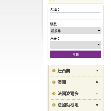
名稱：
級數：
酒莊：
紐西蘭
澳洲
法國波爾多
法國勃根地