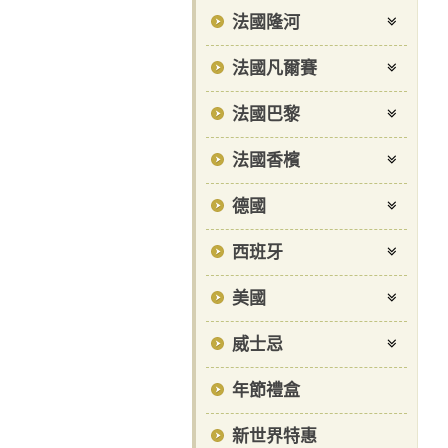
法國隆河
法國凡爾賽
法國巴黎
法國香檳
德國
西班牙
美國
威士忌
年節禮盒
新世界特惠