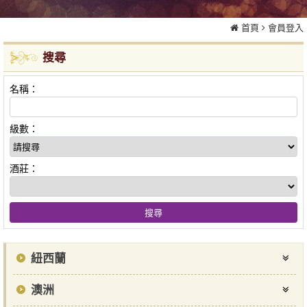
首頁
會員登入
搜尋
名稱：
級數：
酒莊：
紐西蘭
澳洲