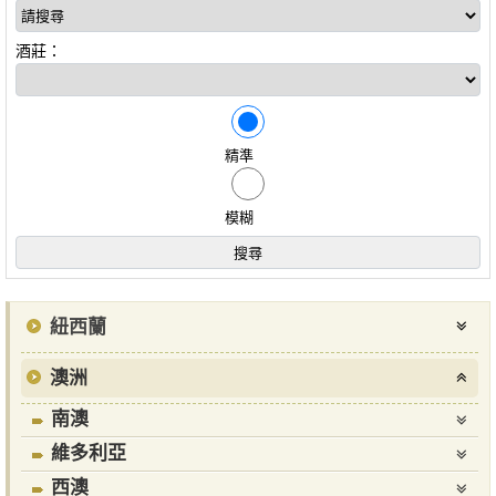
酒莊：
精準
模糊
紐西蘭
澳洲
南澳
維多利亞
西澳