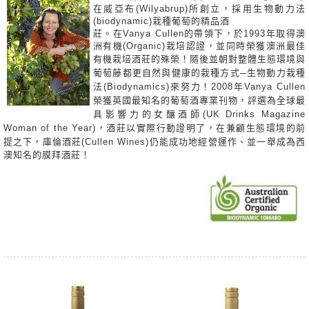
在威亞布(Wilyabrup)所創立，採用生物動力法
(biodynamic)栽種葡萄的精品酒
莊。在Vanya Cullen的帶領下，於1993年取得澳
洲有機(Organic)栽培認證，並同時榮獲澳洲最佳
有機栽培酒莊的殊
榮！隨後並朝對整體生態環境與
葡萄藤都更自然與健康的栽種方式─生物動力栽種
法(Biodynamics)來努力！2008年Vanya Cullen
榮獲英國最知名的葡萄酒專業刊物，評選為全球最
具影響力的女釀酒師(UK Drinks Magazine
Woman of the Year)，酒莊以實際行動證明了，在兼顧生態環境的前
提之下，庫倫酒莊(Cullen Wines)仍能
成功地經營運作、並一舉成為西
澳知名的膜拜酒莊！