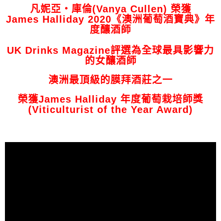
凡妮亞‧庫倫(Vanya Cullen) 榮獲
James Halliday 2020《澳洲葡萄酒寶典》年
度釀酒師
UK Drinks Magazine評選為全球最具影響力
的女釀酒師
澳洲最頂級的膜拜酒莊之一
榮獲James Halliday 年度葡萄栽培師獎
(Viticulturist of the Year Award)