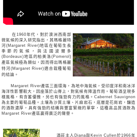
在1960年代，對於澳洲西南部
微氣候的深入研究指出，其瑪格麗特
河(Margaret River)地區在葡萄生長
季節的氣候，與法國波爾多
(Bordeaux)地區的柏美洛(Pomerol)
產區氣候極為類似，因而
得出瑪格麗
特河(Margaret River)適合栽種葡萄
的結論。
Margaret River產區三面環海，為地中海氣候，受印度洋和南冰洋
海洋性影響較大，因座落於山脊上，對氣候有降溫作用。葡萄酒呈現多
樣風格，有含蓄優雅，另也有強勁有力的風格。Cabernet Sauvignon
為主要的葡萄品種。土壤為沙質土壤、片麻岩石，底層是花崗岩，釀造
的酒款濃厚，具有強勁的結構與豐富緊緻的單寧，這種高品質酒款為
Margaret River產區贏得廣泛的聲譽。
酒莊主人Diana與Kevin Cullen於1966年