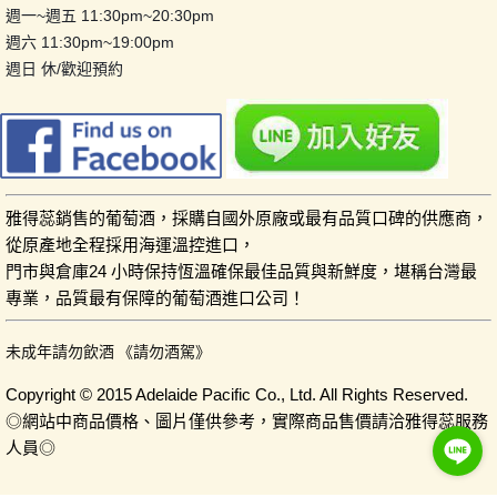
週一~週五 11:30pm~20:30pm
週六 11:30pm~19:00pm
週日 休/歡迎預約
雅得蕊銷售的葡萄酒，採購自國外原廠或最有品質口碑的供應商，
從原產地全程採用海運溫控進口，
門市與倉庫24 小時保持恆溫確保最佳品質與新鮮度，堪稱台灣最
專業，品質最有保障的葡萄酒進口公司！
未成年請勿飲酒 《請勿酒駕》
Copyright © 2015 Adelaide Pacific Co., Ltd. All Rights Reserved.
◎網站中商品價格、圖片僅供參考，實際商品售價請洽雅得蕊服務
人員◎