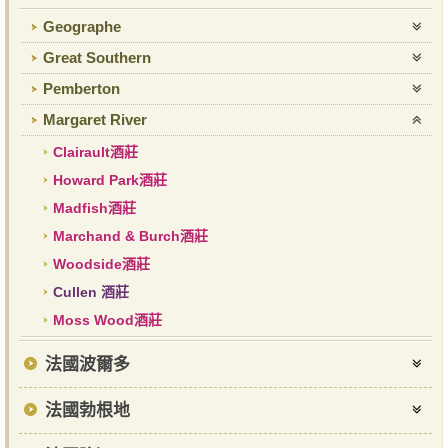
Geographe
Great Southern
Pemberton
Margaret River
Clairault酒莊
Howard Park酒莊
Madfish酒莊
Marchand & Burch酒莊
Woodside酒莊
Cullen 酒莊
Moss Wood酒莊
法國波爾多
法國勃根地