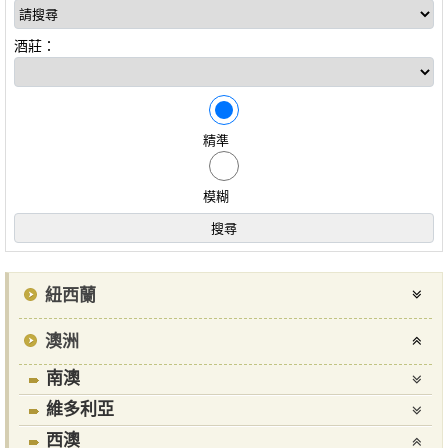
酒莊：
精準
模糊
紐西蘭
澳洲
南澳
維多利亞
西澳