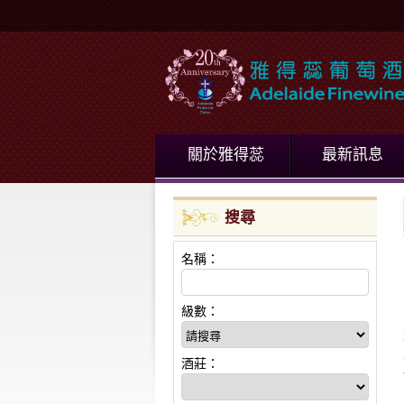
關於雅得蕊
最新訊息
搜尋
名稱：
級數：
酒莊：