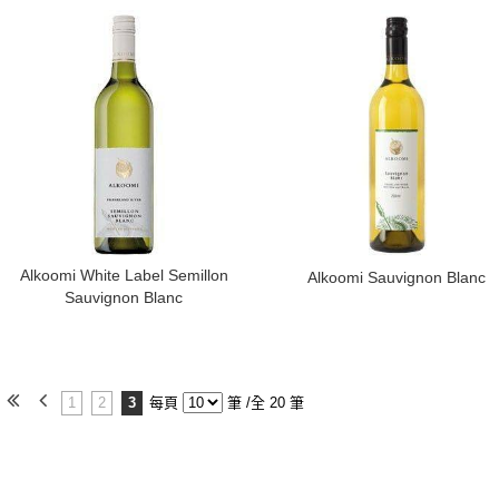
Alkoomi White Label Semillon
​Alkoomi Sauvignon Blanc
Sauvignon Blanc
1
2
3
每頁
筆 /全 20 筆