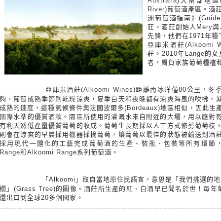
Australia)大南部地區(
River)葡萄酒產區。酒莊
洲葡萄酒指南》(Guide to
莊。酒莊創始人Mery與Jud
先鋒，他們在1971年
亞庫米酒莊(Alkoom
莊。2010年Lange
者，肩負家族葡萄種植
亞庫米酒莊(Alkoomi Wines)距離南冰洋僅80公里，
夠、葡萄成熟季節則乾燥涼爽，夏季白天和夜晚都有涼爽海風的吹拂，
成熟的速度，這種氣候條件與法國波爾多(Bordeaux)地區相似，因此生
國際水準的優質酒款。園區所使用的灌溉水來自附近的大壩，用以應對
有利天然低產量優質葡萄的收成。葡萄生長期採以人工方式修剪葡萄枝
則會在涼爽的早晨採用機器採摘葡萄，讓葡萄以最佳的狀態被輸送到酒
採用現代一體化的工藝完成葡萄酒的生產、裝瓶、包裝等所有環節，已生產出Ico
Range和Alkoomi Range系列葡萄酒。
「Alkoomi」取自當地原住民語言，意思是「我們挑選
櫚」(Grass Tree)的圖像。酒莊所生產的紅、白酒早已聞名於世！每年
還出口到全球20多個國家。