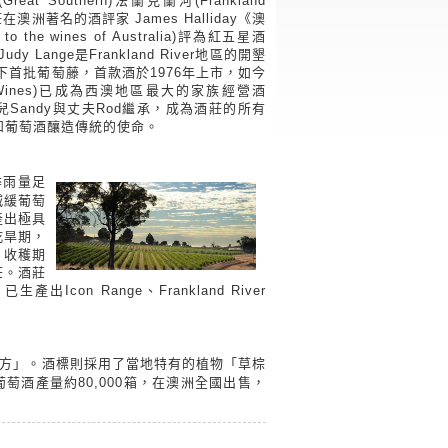
Great Southern)法蘭克蘭河(Frankland
在澳洲著名的酒評家 James Halliday《澳
 the wines of Australia)評為紅五星酒
y Lange是Frankland River地區的開墾
種下首批葡萄藤，首款酒於1976年上市，如今
i Wines)已成為西澳地區最大的家族經營酒
的女兒Sandy與丈夫Rod繼承，成為酒莊的所有
和葡萄酒釀造傳統的使命。
冬季雨量足
減緩葡萄
產出極具
乾旱期，
。收穫期
莊。酒莊
n Range、Frankland River
的地方」。酒標則採用了當地特有的植物「草棕
葡萄酒產量約80,000箱，在澳洲全國出售，