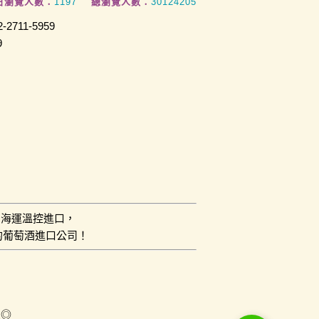
日瀏覽人數：
1197
總瀏覽人數：
30124205
2711-5959
9
用海運溫控進口，
的葡萄酒進口公司！
員◎