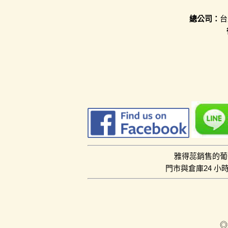
總公司：
台
雅得蕊銷售的葡
門市與倉庫24 
◎