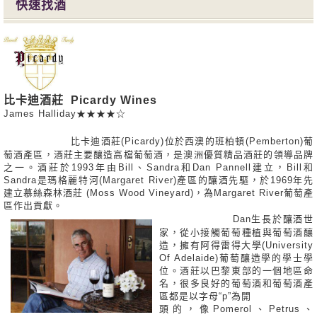
快速找酒
比卡迪酒莊 Picardy Wines
James Halliday★★★★☆
​
比卡迪酒莊(Picardy)位於西澳的班柏頓(Pemberton)葡
萄酒產區，酒莊主要釀造高檔葡萄酒，是澳洲優質精品酒莊的領導品牌
之一。酒莊於1993年由Bill、Sandra和Dan Pannell建立，Bill和
Sandra是瑪格麗特河(Margaret River)產區的釀酒先驅，於1969年先
建立慕絲森林酒莊 (Moss Wood Vineyard)，為Margaret River葡萄產
區作出貢獻。
Dan生長於釀酒世
家，從小接觸葡萄種植與葡萄酒釀
造，擁有阿得雷得大學(University
Of Adelaide)葡萄釀造學的學士學
位。酒莊以巴黎東部的一個地區命
名，很多良好的葡萄酒和葡萄酒產
區都是以字母“p”為開
頭的，像Pomerol、Petrus、