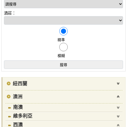
酒莊：
精準
模糊
紐西蘭
澳洲
南澳
維多利亞
西澳