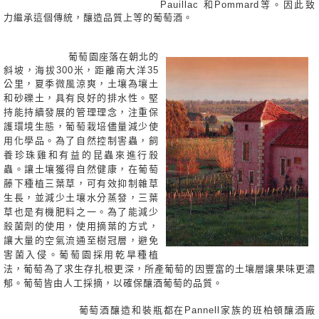
Pauillac 和Pommard等。因此致
力繼承這個傳統，釀造品質上等的葡萄酒。
葡萄園座落在朝北的
斜坡，海拔300米，距離南大洋35
公里，夏季微
風涼爽，土
壤為壤土
和砂礫土，具有良好的排水性。堅
持能持續發展
的管理理念，注重保
護環境生態，葡萄栽培儘量減少使
用化學品。為了自然控制害蟲，飼
養珍珠雞和有益的昆蟲來進行殺
蟲。讓土壤獲得自然健康，在葡萄
藤下種植三葉草，可有效抑制雜草
生長，並減少土壤水分蒸發，三葉
草也是有機肥料之一。為了能減少
殺菌劑的使用，使用摘葉的方式，
讓大量的空氣流通至樹冠層，
避免
害菌入侵。葡萄園採用乾旱種植
法，葡萄為了求生存扎根更深，所產葡萄的因豐富的土壤層讓果味更濃
郁。葡萄皆由人工採摘，以確保釀酒葡萄的品質。
葡萄酒釀造和裝瓶都在Pannell家族的班柏頓釀酒廠