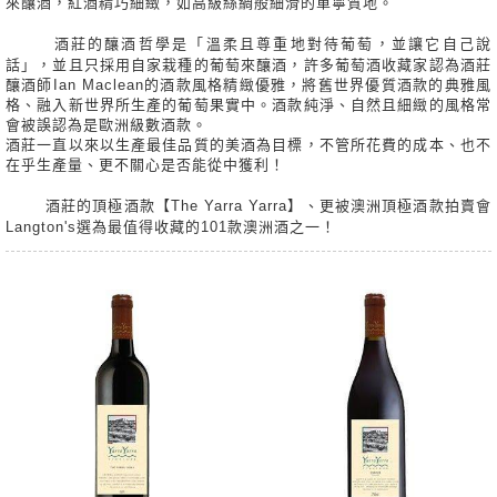
來釀酒，紅酒精巧細緻，如高級絲綢般細滑的單寧質地。
酒莊的釀酒哲學是「溫柔且尊重地對待葡萄，並讓它自己說
話」，並且只採用自家栽種的葡萄來釀酒，許多葡萄酒收藏家認為酒莊
釀酒師Ian Maclean的酒款風格精緻優雅，將舊世界優質酒款的典雅風
格、融入新世界所生產的葡萄果實中。酒款純淨、自然且細緻的風格常
會被誤認為是歐洲級數酒款。
酒莊一直以來以生產最佳品質的美酒為目標，不管所花費的成本、也不
在乎生產量、更不關心是否能從中獲利！
酒莊的頂極酒款【The Yarra Yarra】、更被澳洲頂極酒款拍賣會
Langton's選為最值得收藏的101款澳洲酒之一！