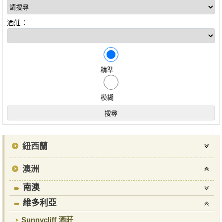
酒莊：
精準
模糊
紐西蘭
澳洲
南澳
維多利亞
Sunnycliff 酒莊