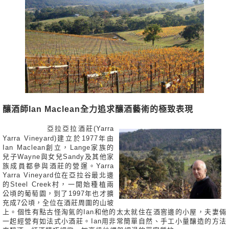
釀酒師Ian Maclean全力追求釀酒藝術的極致表現
亞拉亞拉酒莊(Yarra
Yarra Vineyard)建立於1977年由
Ian Maclean創立，Lange家族的
兒子Wayne與女兒Sandy及其他家
族成員都參與酒莊的營運。Yarra
Yarra Vineyard位在亞拉谷最北邊
的Steel Creek村，一開始種植兩
公頃的葡萄園，到了1997年也才擴
充成7公頃，全位在酒莊周圍的山坡
上。個性有點古怪淘氣的Ian和他的太太就住在酒窖邊的小屋，夫妻倆
一起經營有如法式小酒莊。Ian用非常簡單自然、手工小量釀造的方法