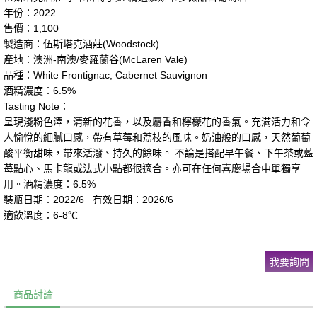
年份：2022
售價：1,100
製造商：伍斯塔克酒莊(Woodstock)
產地：澳洲-南澳/麥羅蘭谷(McLaren Vale)
品種：White Frontignac, Cabernet Sauvignon
酒精濃度：6.5%
Tasting Note：
呈現淺粉色澤，清新的花香，以及麝香和檸檬花的香氣。充滿活力和令
人愉悅的細膩口感，帶有草莓和荔枝的風味。奶油般的口感，天然葡萄
酸平衡甜味，帶來活潑、持久的餘味。 不論是搭配早午餐、下午茶或藍
苺點心、馬卡龍或法式小點都很適合。亦可在任何喜慶場合中單獨享
用。酒精濃度：6.5%
裝瓶日期：2022/6 有效日期：2026/6
適飲溫度：6-8℃
我要詢問
商品討論