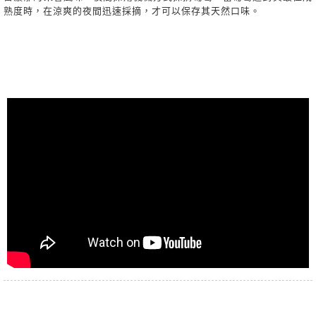
熟度時，在涼爽的夜間迅速採摘，才可以保存其天然口味。