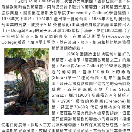
已故的Doug Collett在第二次世界大戰期間，曾擔任飛行員，在
飛越歐洲時看到葡萄園，同時品嘗許多歐洲的葡萄酒，
對葡萄酒業產生
濃厚興趣。回國後在羅斯沃斯學院(Roseworthy College)學習釀酒。
1973年買下酒莊，1974年生產出第一批葡萄酒。1985年因他對澳洲葡
萄酒業的貢獻，被授予A.M.榮譽頭銜(由澳洲政府頒發給釀酒業傑出人
士)。
Doug與Mary的兒子Scott於1982年接手酒莊，並在1983年釀出了
一系列葡萄酒。追隨父親的腳步，在羅斯沃斯學院(Roseworthy
College)獲得了釀酒學士學位，並在澳洲、歐洲、加洲和其他
地區
獲得
葡萄酒釀造經驗。
198
6年因釀造出該地區當年最好的
葡萄酒，被授予「麥羅蘭谷葡萄之王」的榮
譽。
Scott與An
ne Collett於1988
年收購鄰
近的葡萄園，包括110歲以上的希哈
(Shiraz)單一品種葡萄園，用來生產旗艦
酒。酒莊以擁有麥羅蘭谷最古老的葡萄園為
驕傲，酒莊的
旗艦酒款「The Stock
Shiraz」採用1900年所栽種的百年希哈老
籐。1930年種植的格納西(Grenache)葡
萄，甚至是70-80年代初期種植的年輕葡
萄。酒莊雖然沒有做過有
機產品認證，但園
區只使用對葡萄樹影響最小的噴霧劑，拒絕
使用任何農藥。採用人工方式照料葡萄藤，以確保果實充分成熟，並保
留濃郁的果香風味。夜間採用機械方式採摘葡萄。當葡萄達到其最佳成