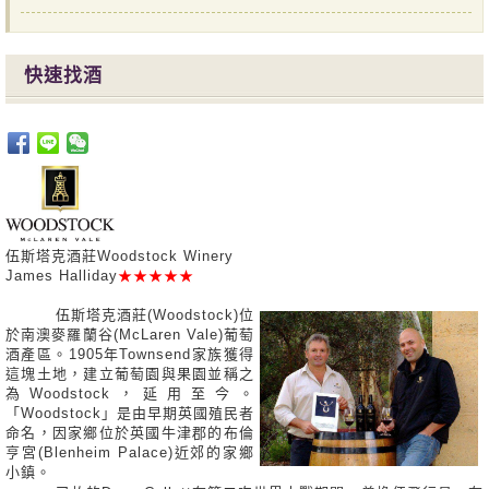
快速找酒
伍斯塔克酒莊Woodstock Winery
James Halliday
★★★★★
伍斯塔克酒莊(Woodstock)位
於南澳麥羅蘭谷(McLaren Vale)葡萄
酒產區。1905年Townsend家族獲得
這塊土地，建立葡萄園與果園並稱之
為Woodstock，延用至今。
「Woodstock」是由早期英國殖民者
命名，因家鄉位於英國牛津郡的布倫
亨宮(Blenheim Palace)近郊的家鄉
小鎮。