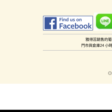
雅得蕊銷售的葡
門市與倉庫24 
◎