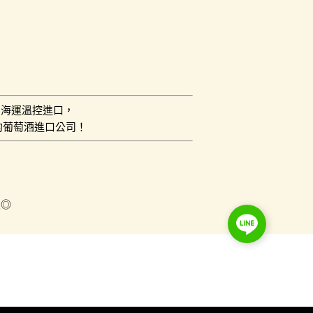
用海運溫控進口，
的葡萄酒進口公司！
員◎