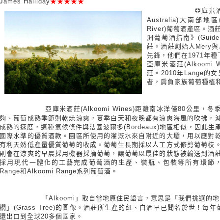
James Halliday
★★★★★
亞庫米酒莊
Australia)大南部地區(
River)葡萄酒產區。酒莊
洲葡萄酒指南》(Guide to
莊。酒莊創始人Mery與Jud
先鋒，他們在1971年
亞庫米酒莊(Alkoom
莊。2010年Lange
者，肩負家族葡萄種植
亞庫米酒莊(Alkoomi Wines)距離南冰洋僅80公里，
夠、葡萄成熟季節則乾燥涼爽，夏季白天和夜晚都有涼爽海風的吹拂，
成熟的速度，這種氣候條件與法國波爾多(Bordeaux)地區相似，因此生
國際水準的優質酒款。園區所使用的灌溉水來自附近的大壩，用以應對
有利天然低產量優質葡萄的收成。葡萄生長期採以人工方式修剪葡萄枝
則會在涼爽的早晨採用機器採摘葡萄，讓葡萄以最佳的狀態被輸送到酒
採用現代一體化的工藝完成葡萄酒的生產、裝瓶、包裝等所有環節，已生產出Ico
Range和Alkoomi Range系列葡萄酒。
「Alkoomi」取自當地原住民語言，意思是「我們挑選
櫚」(Grass Tree)的圖像。酒莊所生產的紅、白酒早已聞名於世！每年
還出口到全球20多個國家。