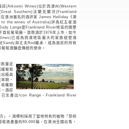
(Alkoomi Wines)位於西澳州(Western
Great Southern)法蘭克蘭河(Frankland
在澳洲著名的酒評家 James Halliday《澳
 the wines of Australia)評為紅五星酒
y Lange是Frankland River地區的開墾
種下首批葡萄藤，首款酒於1976年上市，如今
i Wines)已成為西澳地區最大的家族經營酒
的女兒Sandy與丈夫Rod繼承，成為酒莊的所有
和葡萄酒釀造傳統的使命。
冬季雨量足
減緩葡萄
產出極具
乾旱期，
。收穫期
莊。酒莊
n Range、Frankland River
的地方」。酒標則採用了當地特有的植物「草棕
葡萄酒產量約80,000箱，在澳洲全國出售，