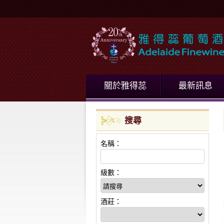
關於雅得蕊
最新訊息
搜尋
名稱：
級數：
酒莊：