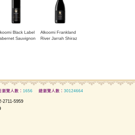
lkoomi Black Label
​Alkoomi Frankland
abernet Sauvignon
River Jarrah Shiraz
日瀏覽人數：
1656
總瀏覽人數：
30124664
2711-5959
9