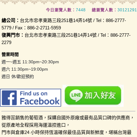
今日瀏覽人數：
7448
總瀏覽人數：
30121291
總公司：
台北市忠孝東路三段251巷14弄14號 / Tel：886-2777-
5779 / Fax：886-2-2711-5959
復興門市：
台北市忠孝東路三段251巷14弄14號 / Tel：886-2777-
2279
營業時間
週一~週五 11:30pm~20:30pm
週六 11:30pm~19:00pm
週日 休/歡迎預約
雅得蕊銷售的葡萄酒，採購自國外原廠或最有品質口碑的供應商，
從原產地全程採用海運溫控進口，
門市與倉庫24 小時保持恆溫確保最佳品質與新鮮度，堪稱台灣最