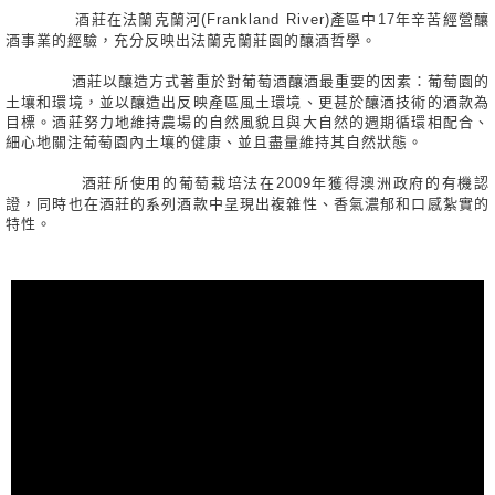
酒莊在法蘭克蘭河(Frankland River)產區中17年辛苦經營釀
酒事業的經驗，充分反映出法蘭克蘭莊園的釀酒哲學。
酒莊以釀造方式著重於對葡萄酒釀酒最重要的因素：葡萄園的
土壤和環境，並以釀造出反映產區風土環境、更甚於釀酒技術的酒款為
目標。酒莊努力地維持農場的自然風貌且與大自然的週期循環相配合、
細心地關注葡萄園內土壤的健康、並且盡量維持其自然狀態。
酒莊所使用的葡萄栽培法在2009年獲得澳洲政府的有機認
證，同時也在酒莊的系列酒款中呈現出複雜性、香氣濃郁和口感紮實的
特性。