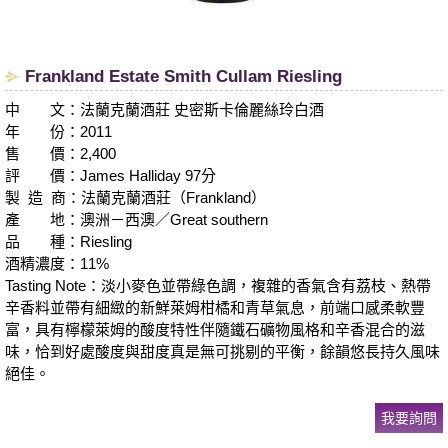
Frankland Estate Smith Cullam Riesling
中 文：法蘭克蘭酒莊 史密斯卡倫麗絲玲白酒
年 份：2011
售 價：2,400
評 價：James Halliday 97分
製 造 商：法蘭克蘭酒莊（Frankland）
產 地：澳洲－西澳／Great southern
品 種：Riesling
酒精濃度：11%
Tasting Note：淡小麥色並帶綠色調，複雜的香氣含有荔枝、熱帶
辛香料並帶有細緻的新鮮萊姆柑橘和青草氣息，前端口感柔軟豐
富，具有檸檬萊姆的酸度特性伴隨鐵石礦物風格和辛香混合的滋
味，恰到好處酸度與甜度真是無可挑剔的平衡，餘韻悠長持久風味
絕佳。
我要詢問