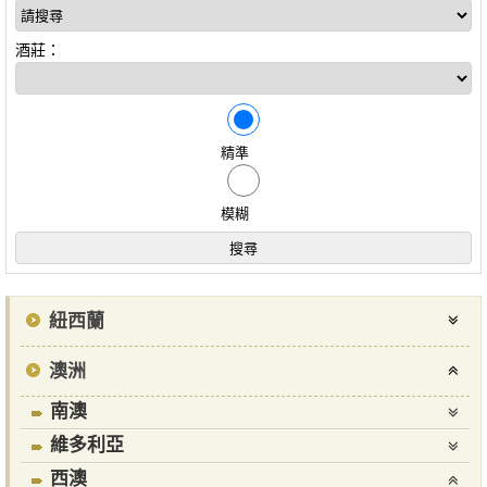
酒莊：
精準
模糊
紐西蘭
澳洲
南澳
維多利亞
西澳