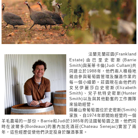
法蘭克蘭莊園(Frankland
Estate)由巴里史密斯(Barrie
Smith)與茱蒂卡倫(Judi Cullam)共
同建立於1988年，他們兩人積極地
親自參與葡萄園管理及釀酒作業的
每一個小細節。莊園現在由他們的
女兒伊麗莎白史密斯(Elizabeth
Smith)、兒子杭特史密斯(Hunter
Smith)以及與其他勤奮的工作團隊
來協助經營。
隔離山脊葡萄園位於史密斯(Smith)
家族、自1974年即開始經營的一個
羊毛農場的一部份。Barrie和Judi於1985年的法國葡萄園之旅，他們同
時在波爾多(Bordeaux)的塞內加克酒莊(Chateau Senejac)實習了兩
年，這些經歷促使他們決定投身於釀酒事業。