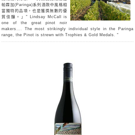
帕霖加(Paringa)系列酒款中風格相
當獨特的品項，也是獲獎無數的優
質佳釀。」" Lindsay McCall is
one of the great pinot noir
makers…. The most strikingly individual style in the Paringa
rang
e, the Pinot is strewn with Trophies & Gold Medals. "