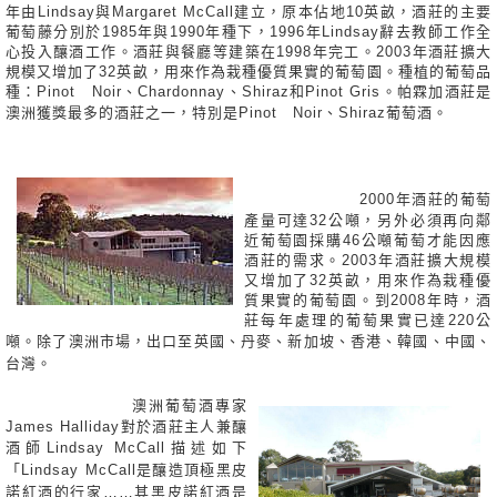
年由Lindsay與Margaret McCall建立，原本佔地10英畝，酒莊的主要
葡萄藤分別於1985年與1990年種下，1996年Lindsay辭去教師工作全
心投入釀酒工作。酒莊與餐廳等建築在1998年完工。2003年酒莊擴大
規模又增加了32英畝，用來作為栽種優質果實的葡萄園。種植的葡萄品
種：Pinot Noir、Chardonnay、Shiraz和Pinot Gris。帕霖加酒莊是
澳洲獲獎最多的酒莊之一，特別是Pinot Noir、Shiraz葡萄酒。
2000年酒莊的葡萄
產量可達32公噸，另外必須再向鄰
近葡萄園採購46公噸葡萄才能因應
酒莊的需求。2003年酒莊擴大規模
又增加了32英畝，用來作為栽種優
質果實的葡萄園。到2008年時，酒
莊每年處理的葡萄果實已達220公
噸。
除了澳洲市場，出口至英國、丹麥、新加坡、香港、韓國、中國、
台
灣。
澳洲葡萄酒專家
James Halliday對於酒莊主人兼釀
酒師Lindsay M
cCall描述如下
「Lindsay McCall是釀造頂極黑皮
諾紅酒的行家……其黑皮諾紅酒是