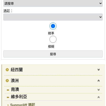
酒莊：
精準
模糊
紐西蘭
澳洲
南澳
維多利亞
Sunnycliff 酒莊