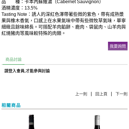
品 種：卡本內蘇維濃（Cabernet Sauvignon）
酒精濃度：13.5%
Tasting Note：誘人的深紅色澤帶著些微的紫色，帶有成熟漿
果與橡木香氣，口感上在水果氣味中帶有些微牧草氣味，單寧
細緻且餘味綿長。可搭配羊肉餡餅、鹿肉、袋鼠肉、山羊肉與
紅燒豬肉等風味較特殊的肉類。
我要詢問
商品討論
請登入會員,才能參與討論
|
|
上一則
回上頁
下一則
相關商品