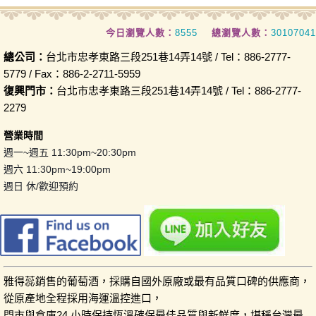
今日瀏覽人數：
8555
總瀏覽人數：
30107041
總公司：
台北市忠孝東路三段251巷14弄14號 / Tel：886-2777-
5779 / Fax：886-2-2711-5959
復興門市：
台北市忠孝東路三段251巷14弄14號 / Tel：886-2777-
2279
營業時間
週一~週五 11:30pm~20:30pm
週六 11:30pm~19:00pm
週日 休/歡迎預約
雅得蕊銷售的葡萄酒，採購自國外原廠或最有品質口碑的供應商，
從原產地全程採用海運溫控進口，
門市與倉庫24 小時保持恆溫確保最佳品質與新鮮度，堪稱台灣最