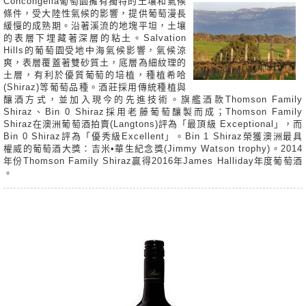
Concongella葡萄園擁有獨特的土壤和氣候
條件，受大陸性氣候的影響，提供葡萄漫長
緩慢的成熟期。沿著溪流的地塊平坦，土壤
的表層下埋藏著深層的粘土。Salvation
Hills的葡萄園受地中海氣候影響，氣候涼
爽，表層覆蓋著雙砂質土，底層為細紋理的
土層，有利於優質葡萄的培植，種植希哈
(Shiraz)等葡萄品種。酒莊採用傳統種植與
釀酒方式，並加入現今的先進技術。旗艦酒款Thomson Family
Shiraz、Bin 0 Shiraz採用老藤葡萄釀製而成；Thomson Family
Shiraz在澳洲葡萄酒拍賣(Langtons)評為「最頂級 Exceptional」，而
Bin 0 Shiraz評為「優秀級Excellent」。Bin 1 Shiraz榮獲澳洲最具
權威的葡萄酒大獎：吉米•華生紀念獎(Jimmy Watson trophy)。2014
年份Thomson Family Shiraz贏得2016年James Halliday年度葡萄酒
。