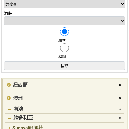
酒莊：
精準
模糊
紐西蘭
澳洲
南澳
維多利亞
Sunnycliff 酒莊