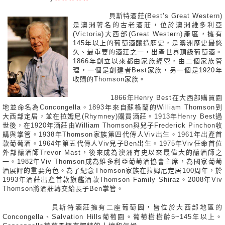
貝斯特酒莊(Best’s Great Western)
是澳洲著名的古老酒莊，位於澳洲維多利亞
(Victoria)大西部(Great Western)產區，擁有
145年以上的葡萄酒釀造歷史，是澳洲歷史最悠
久、最重要的酒莊之一，出產世界頂級葡萄酒。
1866年創立以來都由家族經營，由二個家族管
理，一個是創建者Best家族，另一個是1920年
收購的Thomson家族。
1866年Henry Best在大西部購買園
地並命名為Concongella。1893年來自蘇格蘭的William Thomson到
大西部定居，並在拉姆尼(Rhymney)購買酒莊。1913年Henry Best過
世後，在1920年酒莊由William Thomson與兒子Frederick Pinchon收
購與掌管。1938年Thomson家族第四代傳人Viv出生。1961年出產首
款葡萄酒。1964年第五代傳人Viv兒子Ben出生。1975年Viv任命首位
外部釀酒師Trevor Mast，後來成為澳洲有史以來最偉大的釀酒師之
一。1982年Viv Thomson成為維多利亞葡萄酒協會主席，為國家葡萄
酒展評的重要角色。為了紀念Thomson家族在拉姆尼定居100周年，於
1993年酒莊出產首款旗艦酒款Thomson Family Shiraz。2008年Viv
Thomson將酒莊轉交給長子Ben掌管。
貝斯特酒莊擁有二座葡萄園，皆位於大西部地區的
Concongella、Salvation Hills葡萄園。葡萄樹樹齡5~145
年以上。