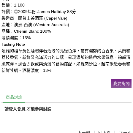
售價：1,100
評價：◎2009年份-James Halliday 88分
製造商：開普山谷酒莊 (Capel Vale)
產地：澳洲-西澳 (Western Australia)
品種：Chenin Blanc 100%
酒精濃度：13%
Tasting Note：
淡雅的稻草黃色酒體伴著活潑的亮綠色澤，帶有濃郁的百香果、萊姆和
荔枝香氣，新鮮又充滿活力的口感，呈現濃郁的熱帶水果氣息，餘韻清
脆乾淨。適合即飲或與清淡的食物搭配，如雞肉沙拉，越南米紙春卷和
新鮮牡蠣。酒精濃度：13%
我要詢問
商品討論
請登入會員,才能參與討論
|
|
上一則
回上頁
下一則