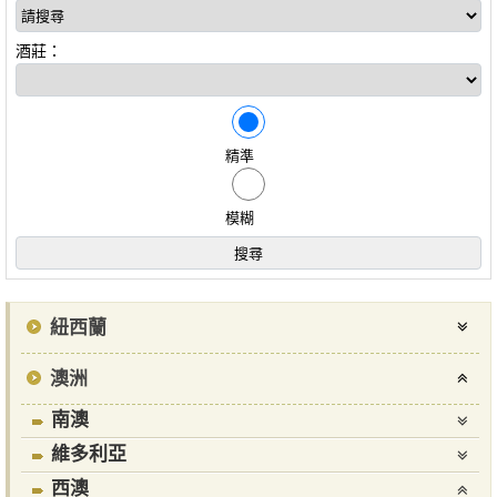
酒莊：
精準
模糊
紐西蘭
澳洲
南澳
維多利亞
西澳