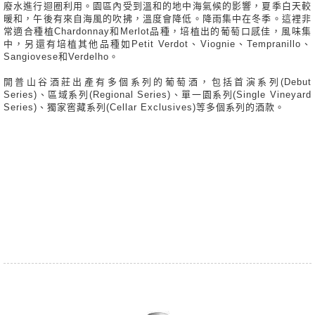
廢水進行迴圈利用。園區內受到溫和的地中海氣候的影響，夏季白天較
暖和，午後有來自海風的吹拂，溫度會降低。降雨集中在冬季。這裡非
常適合種植Chardonnay和Merlot品種，培植出的葡萄口感佳，風味集
中，另還有培植其他品種如Petit Verdot、Viognie、Tempranillo、
Sangiovese和Verdelho。
開普山谷酒莊出產有多個系列的葡萄酒，包括首演系列(Debut
Series)、區域系列(Regional Series)、單一園系列(Single Vineyard
Series)、獨家窖藏系列(Cellar Exclusives)等多個系列的酒款。