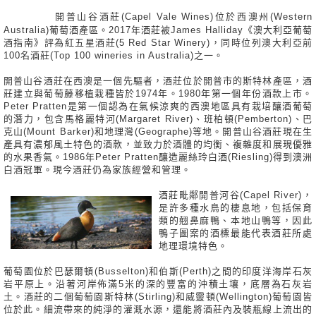
開普山谷酒莊(Capel Vale Wines)位於西澳州(Western
Australia)葡萄酒產區。2017年酒莊被James Halliday《澳大利亞葡萄
酒指南》評為紅五星酒莊(5 Red Star Winery)，同時位列澳大利亞前
100名酒莊(Top 100 wineries in Australia)之一。
開普山谷酒莊在西澳是一個先驅者，酒莊位於開普市的斯特林產區，酒
莊建立與葡萄藤移植栽種皆於1974年。1980年第一個年份酒款上市。
Peter Pratten是第一個認為在氣候涼爽的西澳地區具有栽培釀酒葡萄
的潛力，包含馬格麗特河(Margaret River)、班柏頓(Pemberton)、巴
克山(Mount Barker)和地理灣(Geographe)等地。開普山谷酒莊現在生
產具有濃郁風土特色的酒款，並致力於酒體的均衡、複雜度和展現優雅
的水果香氣。1986年Peter Pratten釀造麗絲玲白酒(Riesling)得到澳洲
白酒冠軍。現今酒莊仍為家族經營和管理。
酒莊毗鄰開普河谷(Capel River)，
是許多種水鳥的棲息地，包括保育
類的翹鼻麻鴨、本地山鴨等，因此
鴨子圖案的酒標最能代表酒莊所處
地理環境特色。
葡萄園位於巴瑟爾頓(Busselton)和伯斯(Perth)之間的印度洋海岸石灰
岩平原上。沿著河岸佈滿5米的深的豐富的沖積土壤，底層為石灰岩
土。酒莊的二個葡萄園斯特林(Stirling)和威靈頓(Wellington)葡萄園皆
位於此。細流帶來的純淨的灌溉水源，還能將酒莊內及裝瓶線上流出的