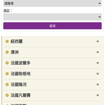
酒莊：
紐西蘭
澳洲
法國波爾多
法國勃根地
法國隆河
法國凡爾賽