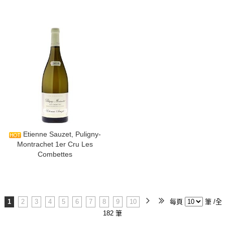
​Etienne Sauzet, Puligny-
Montrachet 1er Cru Les
Combettes
1
2
3
4
5
6
7
8
9
10
每頁
筆 /全
182 筆