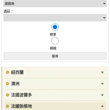
酒莊：
精準
模糊
紐西蘭
澳洲
法國波爾多
法國勃根地