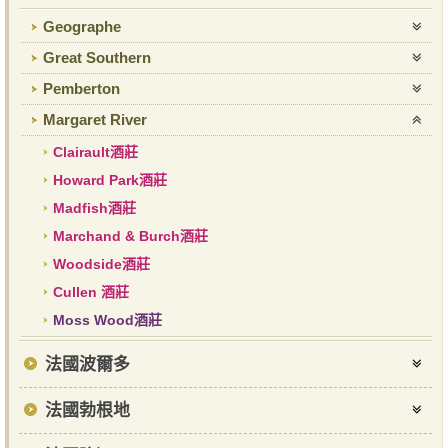
Geographe
Great Southern
Pemberton
Margaret River
Clairault酒莊
Howard Park酒莊
Madfish酒莊
Marchand & Burch酒莊
Woodside酒莊
Cullen 酒莊
Moss Wood酒莊
法國波爾多
法國勃根地