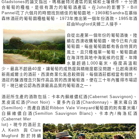
Gladstones的論文指出，瑪格麗特河產區的氣候和土壤條件，十分適
合葡萄的種植，是很有潛力的葡萄酒產區。在John的影響下，Bill
Pannel花了六個月的時間找到絕佳的葡萄園地，1969和Sandra在慕絲
森林酒莊的葡萄園種植葡萄，1973年推出第一個年份酒款。1985年酒
莊由Mugford夫婦二人接手。
自從出產第一個年份的葡萄酒後，陸
續在西澳收購葡萄園，現今已有六座
葡萄園，每座葡萄園都有各自特質的
風土，且只種植單一葡萄。葡萄園處
在海洋性與地中海氣候的位置，年降
水量超過1,000毫米，極度高溫較
少，最高不超過40度，讓葡萄的成熟度與精緻度都沒問題。比起南澳和
新南威爾士的酒莊，西澳商業化氣息較微弱，每個酒莊都相當有個性，
酒莊的釀酒理念只製作高品質的西澳葡萄酒，便在三十年內獲得市場認
可，現已被公認為西澳最高品質的葡萄酒之一。
酒莊所生產的酒款包括：卡本內蘇維儂紅酒(Cabernet Sauvignon)、
黑皮諾紅酒(Pinot Noir) 、夏多內白酒(Chardonnay)、塞米雍白酒
(Semillon)，而產自酒莊Ribbon Vale Vineyard葡萄園的則有塞米雍/
白蘇維儂白酒(Semillon Sauvignon Blanc)、卡本內/梅洛紅酒
(Cabernet Mer
lot)。現今的酒莊主
人Keith 與Clare
Mugford 對於持續