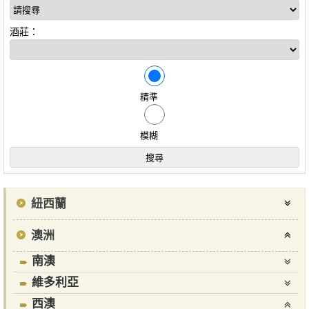
酒莊：
精準
模糊
紐西蘭
澳洲
南澳
維多利亞
西澳