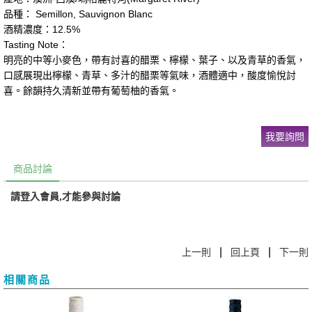
品種： Semillon, Sauvignon Blanc
酒精濃度：12.5%
Tasting Note：
明亮的中等小麥色，帶有討喜的醋栗、檸檬、葉子、以及青草的香氣，
口感展現出檸檬、青草、多汁的醋栗等氣味，酒體適中，酸度愉悅討
喜。餘韻持久清新並帶有葡萄柚的香氣。​
我要詢問
商品討論
請登入會員,才能參與討論
|
|
上一則
回上頁
下一則
相關商品