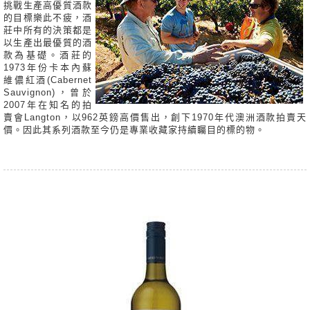
挑戰生產高優質酒款
的目標樂此不疲，酒
莊中所有的決策都是
以生產出最優質的酒
款為基礎。酒莊的
1973年份卡本內蘇
維儂紅酒(Cabernet
Sauvignon)，曾於
2007年在知名的拍
賣會Langton，以962英鎊高價售出，創下1970年代澳洲酒款拍賣天
價。因此其系列酒款至今仍是專業收藏家持續矚目的標的物。