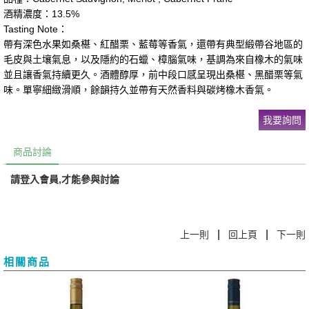
酒精濃度：13.5%
Tasting Note：
帶有深色水果如桑椹、紅醋栗、藍莓等香氣，還帶有典型緞帶谷地區的
毛皮與土壤氣息，以及隱約的石蠟、樟腦氣味，基調為來自橡木的氣味
並且讓香氣持續更久。酒體醇厚，前中段口感呈現出桑椹、黑醋栗等氣
味。單寧細緻滑順，餘韻持久並帶有天然香料與碳烤橡木香氣。
我要詢問
商品討論
請登入會員,才能參與討論
|
|
上一則
回上頁
下一則
相關商品