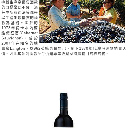
挑戰生產高優質酒款
的目標樂此不疲，酒
莊中所有的決策都是
以生產出最優質的酒
款為基礎。酒莊的
1973年份卡本內蘇
維儂紅酒(Cabernet
Sauvignon)，曾於
2007年在知名的拍
賣會Langton，以962英鎊高價售出，創下1970年代澳洲酒款拍賣天
價。因此其系列酒款至今仍是專業收藏家持續矚目的標的物。