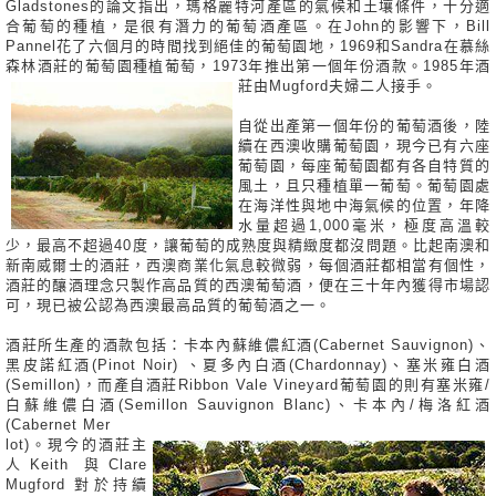
Gladstones的論文指出，瑪格麗特河產區的氣候和土壤條件，十分適
合葡萄的種植，是很有潛力的葡萄酒產區。在John的影響下，Bill
Pannel花了六個月的時間找到絕佳的葡萄園地，1969和Sandra在慕絲
森林酒莊的葡萄園種植葡萄，1973年推出第一個年份酒款。1985年酒
莊由Mugford夫婦二人接手。
自從出產第一個年份的葡萄酒後，陸
續在西澳收購葡萄園，現今已有六座
葡萄園，每座葡萄園都有各自特質的
風土，且只種植單一葡萄。葡萄園處
在海洋性與地中海氣候的位置，年降
水量超過1,000毫米，極度高溫較
少，最高不超過40度，讓葡萄的成熟度與精緻度都沒問題。比起南澳和
新南威爾士的酒莊，西澳商業化氣息較微弱，每個酒莊都相當有個性，
酒莊的釀酒理念只製作高品質的西澳葡萄酒，便在三十年內獲得市場認
可，現已被公認為西澳最高品質的葡萄酒之一。
酒莊所生產的酒款包括：卡本內蘇維儂紅酒(Cabernet Sauvignon)、
黑皮諾紅酒(Pinot Noir) 、夏多內白酒(Chardonnay)、塞米雍白酒
(Semillon)，而產自酒莊Ribbon Vale Vineyard葡萄園的則有塞米雍/
白蘇維儂白酒(Semillon Sauvignon Blanc)、卡本內/梅洛紅酒
(Cabernet Mer
lot)。現今的酒莊主
人Keith 與Clare
Mugford 對於持續