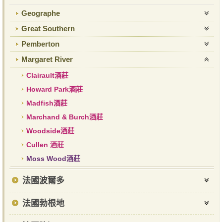
Geographe
Great Southern
Pemberton
Margaret River
Clairault酒莊
Howard Park酒莊
Madfish酒莊
Marchand & Burch酒莊
Woodside酒莊
Cullen 酒莊
Moss Wood酒莊
法國波爾多
法國勃根地