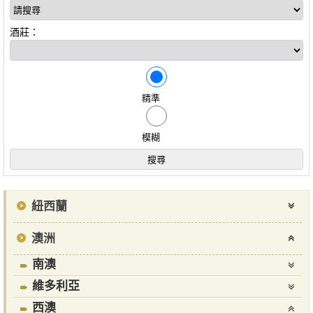
酒莊：
精準
模糊
紐西蘭
澳洲
南澳
維多利亞
西澳