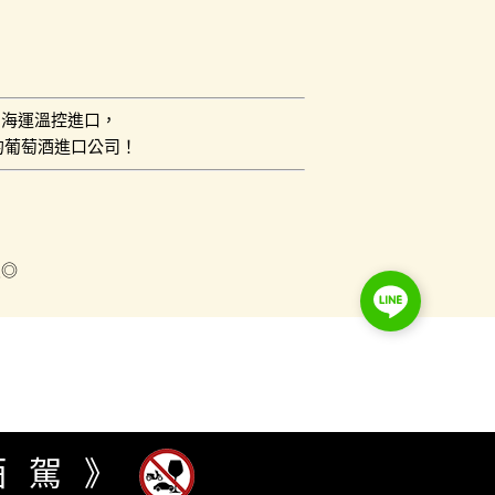
用海運溫控進口，
的葡萄酒進口公司！
員◎
酒駕》