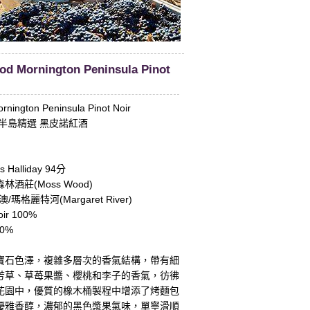
d Mornington Peninsula Pinot
nington Peninsula Pinot Noir
半島精選 黑皮諾紅酒
Halliday 94分
酒莊(Moss Wood)
瑪格麗特河(Margaret River)
ir 100%
0%
：
寶石色澤，複雜多層次的香氣結構，帶有細
芳草、草苺果醬、櫻桃和李子的香氣，彷彿
花園中，優質的橡木桶製程中增添了烤麵包
優雅香醇，濃郁的黑色漿果氣味，單寧滑順