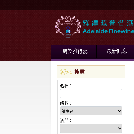
關於雅得蕊
最新訊息
搜尋
名稱：
級數：
酒莊：