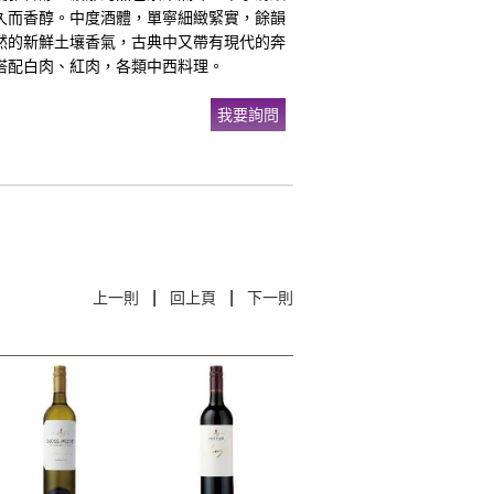
久而香醇。中度酒體，單寧細緻緊實，餘韻
然的新鮮土壤香氣，古典中又帶有現代的奔
搭配白肉、紅肉，各類中西料理。
我要詢問
|
|
上一則
回上頁
下一則