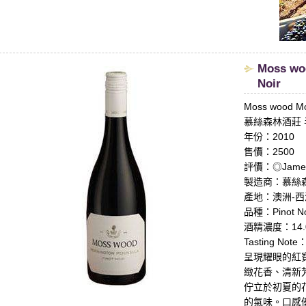
Moss woo
Noir
Moss wood Mor
慕絲森林酒莊 
年份：2010
售價：2500
評價：◎James 
製造商：慕絲森林
產地：澳洲-西澳/
品種：Pinot No
酒精濃度：14.
Tasting Note
呈現耀眼的紅
緻花香、清新
佇立於初夏的
的氣味。口感