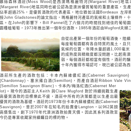
慕絲森林酒莊(Moss Wood)是西澳瑪格麗特河(Margaret Riv
(Margaret River)地區同時也被公認為是澳洲優質葡萄的重要產區
佔率超過25%，是優質酒款的代表產區，地位猶如法國Bordeaux 左
授John Gladstones的論文指出，瑪格麗特河產區的氣候和土壤條
區。在John的影響下，Bill Pannel花了六個月的時間找到絕佳的葡萄
園種植葡萄，1973年推出第一個年份酒款。1985年酒莊由Mugford夫
自從出產第一個年份的葡萄酒後，陸續
每座葡萄園都有各自特質的風土，且只
氣候的位置，年降水量超過1,000毫
的成熟度與精緻度都沒問題。比起南澳
弱，每個酒莊都相當有個性，酒莊的釀
十年內獲得市場認可，現已被公認為西
酒莊所生產的酒款包括：卡本內蘇維儂紅酒(Cabernet Sauvignon)、
(Chardonnay)、塞米雍白酒(Semillon)，而產自酒莊Ribbon Va
(Semillon Sauvignon Blanc)、卡本內/梅洛紅酒(Cabernet Mer
lot)。現今的酒莊主人Keith 與Clare Mugford 對於持續挑戰生產
高優質酒款的目標樂此不疲，酒莊中所有的決策都是以生產出最
優質的酒款為基礎。酒莊的1973年份卡本內蘇維儂紅酒(Cabernet
Sauvignon)，曾於2007年在知名的拍賣會Langton，以962英鎊
高價售出，創下1970年代澳洲酒款拍賣天價。因此其系列酒款至
今仍是專業收藏家持續矚目的標的物。