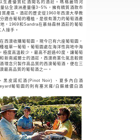
er)地區以生產優質紅酒聞名的酒莊。瑪格麗特河
，生產量佔全澳洲產量僅3~5%，擁有精質酒款市
岸精質產區。酒莊的歷史從1960年西澳大學教
件，十分適合葡萄的種植，是很有潛力的葡萄酒產
園地，1969和Sandra在慕絲森林酒莊的葡萄
婦二人接手。
在西澳收購葡萄園，現今已有六座葡萄園，
種植單一葡萄。葡萄園處在海洋性與地中海
米，極度高溫較少，最高不超過40度，讓葡萄
和新南威爾士的酒莊，西澳商業化氣息較微
酒理念只製作高品質的西澳葡萄酒，便在三
澳最高品質的葡萄酒之一。
黑皮諾紅酒(Pinot Noir) 、夏多內白酒
le Vineyard葡萄園的則有塞米雍/白蘇維儂白酒