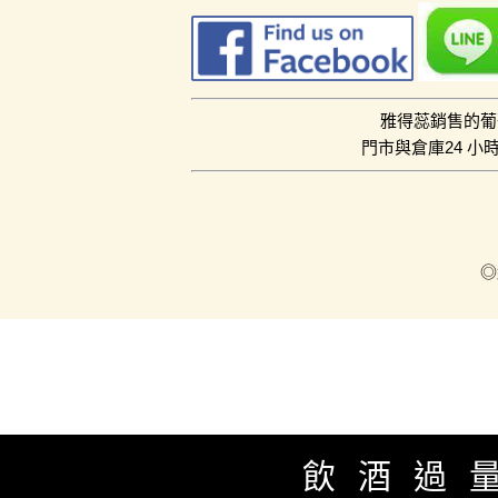
雅得蕊銷售的葡
門市與倉庫24 
◎
飲酒過