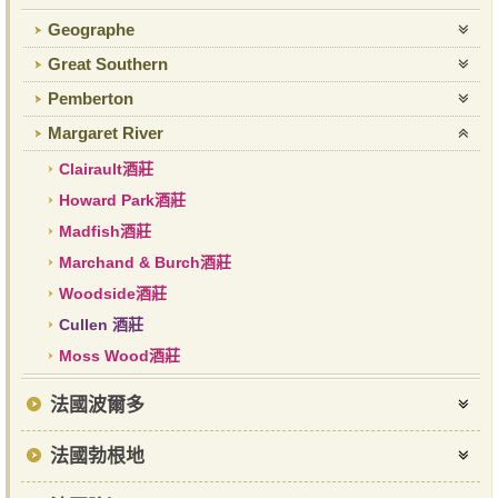
Geographe
Great Southern
Pemberton
Margaret River
Clairault酒莊
Howard Park酒莊
Madfish酒莊
Marchand & Burch酒莊
Woodside酒莊
Cullen 酒莊
Moss Wood酒莊
法國波爾多
法國勃根地