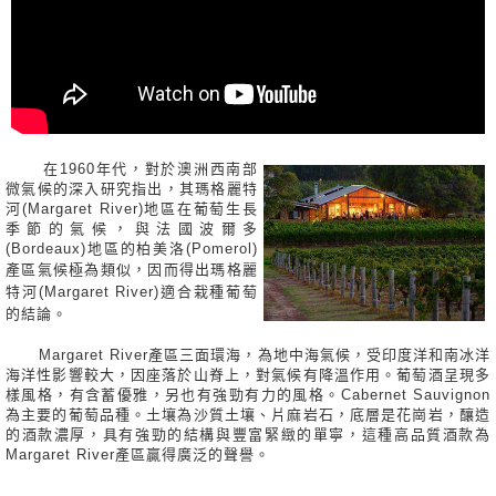
在1960年代，對於澳洲西南部
微氣候的深入研究指出，其瑪格麗特
河(Margaret River)地區在葡萄生長
季節的氣候，與法國波爾多
(Bordeaux)地區的柏美洛(Pomerol)
產區氣候極為類似，因而
得出瑪格麗
特河(Margaret River)適合栽種葡萄
的結論。
Margaret River產區三面環海，為地中海氣候，受印度洋和南冰洋
海洋性影響較大，因座落於山脊上，對氣候有降溫作用。葡萄酒呈現多
樣風格，有含蓄優雅，另也有強勁有力的風格。Cabernet Sauvignon
為主要的葡萄品種。土壤為沙質土壤、片麻岩石，底層是花崗岩，釀造
的酒款濃厚，具有強勁的結構與豐富緊緻的單寧，這種高品質酒款為
Margaret River產區贏得廣泛的聲譽。