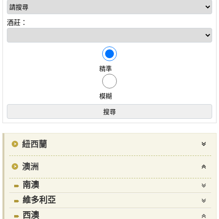
酒莊：
精準
模糊
紐西蘭
澳洲
南澳
維多利亞
西澳