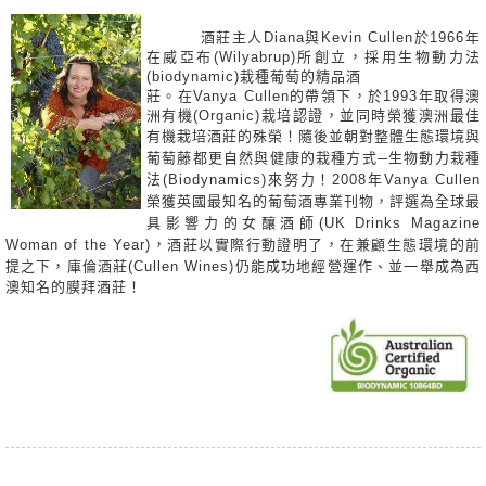
酒莊主人Diana與Kevin Cullen於1966年
在威亞布(Wilyabrup)所創立，採用生物動力法
(biodynamic)栽種葡萄的精品酒
莊。在Vanya Cullen的帶領下，於1993年取得澳
洲有機(Organic)栽培認證，並同時榮獲澳洲最佳
有機栽培酒莊的殊
榮！隨後並朝對整體生態環境與
葡萄藤都更自然與健康的栽種方式─生物動力栽種
法(Biodynamics)來努力！2008年Vanya Cullen
榮獲英國最知名的葡萄酒專業刊物，評選為全球最
具影響力的女釀酒師(UK Drinks Magazine
Woman of the Year)，酒莊以實際行動證明了，在兼顧生態環境的前
提之下，庫倫酒莊(Cullen Wines)仍能
成功地經營運作、並一舉成為西
澳知名的膜拜酒莊！