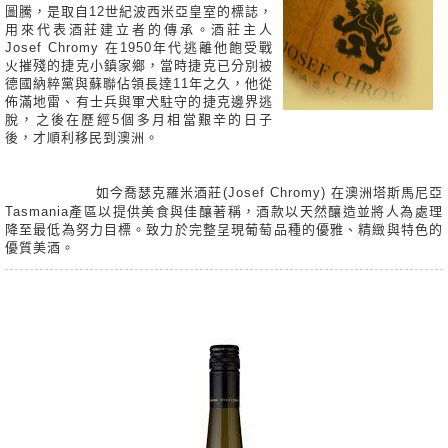
圖騰，是取自12世紀波西米亞皇室的標誌，
用來代表酒莊建立者的傳承。酒莊主人
Josef Chromy 在1950年代逃離他飽受戰
火摧殘的捷克小鎮家鄉，當時捷克已分別被
德國納粹黨與蘇聯佔領長達11年之久，他從
佈滿地雷、有士兵與軍犬駐守的捷克邊界逃
脫，之後在歷經5個多月相當艱辛的日子
後，才順利移民到澳洲。
如今喬瑟克羅米酒莊(Josef Chromy) 在澳洲塔斯馬尼亞
Tasmania產區以提供美食與佳釀著稱，酒款以天然釀造並將人為處理
降至最低為努力目標。致力於完整呈現葡萄品種的優雅、精緻與特色的
優質美酒。