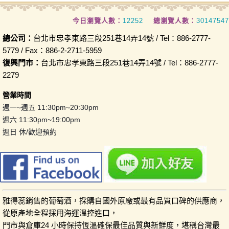
今日瀏覽人數：
12252
總瀏覽人數：
30147547
總公司：
台北市忠孝東路三段251巷14弄14號 / Tel：886-2777-
5779 / Fax：886-2-2711-5959
復興門市：
台北市忠孝東路三段251巷14弄14號 / Tel：886-2777-
2279
營業時間
週一~週五 11:30pm~20:30pm
週六 11:30pm~19:00pm
週日 休/歡迎預約
雅得蕊銷售的葡萄酒，採購自國外原廠或最有品質口碑的供應商，
從原產地全程採用海運溫控進口，
門市與倉庫24 小時保持恆溫確保最佳品質與新鮮度，堪稱台灣最