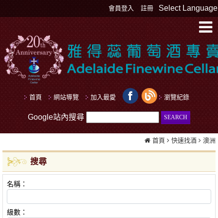
Select Language
會員登入
註冊
首頁
網站導覽
加入最愛
瀏覽紀錄
Google站內搜尋
首頁
快速找酒
澳洲
搜尋
名稱：
級數：