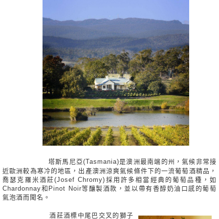
塔斯馬尼亞(Tasmania)是澳洲最南端的州，氣候非常接
近歐洲較為寒冷的地區，出產澳洲涼爽氣候條件下的一流葡萄酒精品，
喬瑟克羅米酒莊(Josef Chromy)採用許多相當經典的葡萄品種，如
Chardonnay和Pinot Noir等釀製酒款，並以帶有香醇奶油口感的葡萄
氣泡酒而聞名。
酒莊酒標中尾巴交叉的獅子