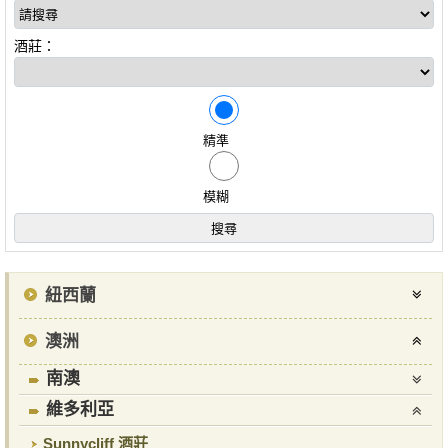
酒莊：
精準
模糊
紐西蘭
澳洲
南澳
維多利亞
Sunnycliff 酒莊