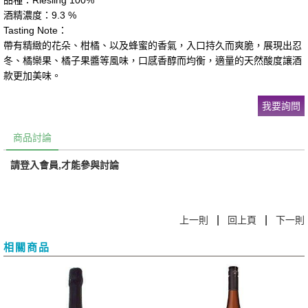
品種：Riesling 100%
酒精濃度：9.3 %
Tasting Note：
帶有精緻的花朵、柑橘、以及蜂蜜的香氣，入口持久而爽脆，展現出忍
冬、橘欒果、橘子果醬等風味，口感香醇而均衡，適量的天然酸度讓酒
款更加美味。
我要詢問
商品討論
請登入會員,才能參與討論
|
|
上一則
回上頁
下一則
相關商品