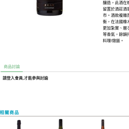
釀造，此酒在
留置於酒莊酒
市。酒款複雜
衡，在法國橡
更加紮實、層
等香氣，餘韻
料理/燉飯。
商品討論
請登入會員,才能參與討論
相關商品