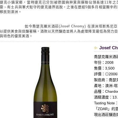
捷克小鎮家鄉，當時捷克已分別被德國納粹黨與蘇聯佔領長達11年之
雷、有士兵與軍犬駐守的捷克邊界逃脫，之後在歷經5個多月相當艱辛的
移民到澳洲。
如今喬瑟克羅米酒莊(Josef Chromy) 在澳洲塔斯馬尼亞 
以提供美食與佳釀著稱，酒款以天然釀造並將人為處理降至最低為努力目
與特色的優質美酒。
Josef C
喬瑟克羅米酒
年份：2008
售價：3,500
評價：◎2006年份
製造商：喬瑟克羅米
產地：澳洲-塔斯
品種：Chardon
酒精濃度：13.
Tasting Note
「ZDAR」
現出酒莊釀造