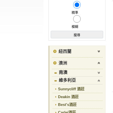
精準
模糊
紐西蘭
澳洲
南澳
維多利亞
Sunnycliff 酒莊
Deakin 酒莊
Best's酒莊
Carlei酒莊