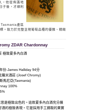
久，他從佈滿地
日子後，才順利
Tasmania產區
標。致力於完整呈現葡萄品種的優雅、精緻
hromy ZDAR Chardonnay
莊 極致夏多內白酒
-James Halliday 94分
酒莊 (Josef Chromy)
馬尼亞(Tasmania)
nay 100%
5%
：
的意思是極致出色的。這款夏多內白酒充分展
好酒的極致表現。它是採用手工摘取的果實