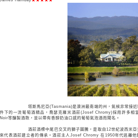
塔斯馬尼亞(Tasmania)是澳洲最南端的州，氣候非常
件下的一流葡萄酒精品，喬瑟克羅米酒莊(Josef Chromy)採用許多相當經
Noir等釀製酒款，並以帶有香醇奶油口感的葡萄氣泡酒而聞名。
酒莊酒標中尾巴交叉的獅子圖騰，是取自12世紀波西米亞
來代表酒莊建立者的傳承。酒莊主人Josef Chromy 在1950年代逃