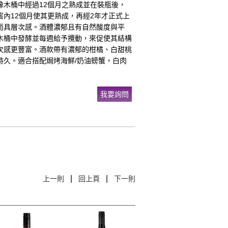
橡木桶中經過12個月之熟成並在裝瓶後，
窖內12個月使其更熟成，再經2年才正式上
而具層次感。酒體濃郁且有自然酸度與平
木桶中發酵並每週給予攪動，來促使其結構
次感更豐富。酒款帶有濃郁的柑橘、白甜桃
持久。適合搭配焗烤海鮮/奶油螃蟹，白肉
我要詢問
|
|
上一則
回上頁
下一則