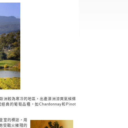
接近歐洲較為寒冷的地區，出產澳洲涼爽氣候條
典的葡萄品種，如Chardonnay和Pinot
皇室的標誌，用
離他飽受戰火摧殘的