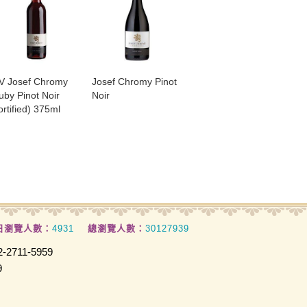
V Josef Chromy
Josef Chromy Pinot
uby Pinot Noir
Noir
ortified) 375ml
日瀏覽人數：
4931
總瀏覽人數：
30127939
2711-5959
9