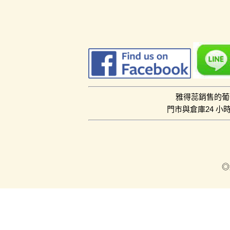
雅得蕊銷售的葡
門市與倉庫24 
◎