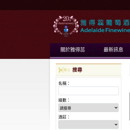
關於雅得蕊
最新訊息
搜尋
名稱：
級數：
酒莊：