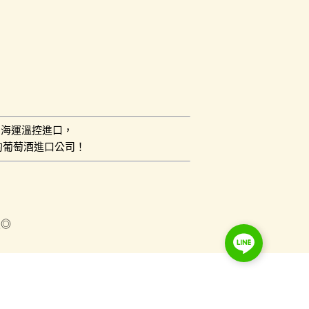
用海運溫控進口，
的葡萄酒進口公司！
員◎