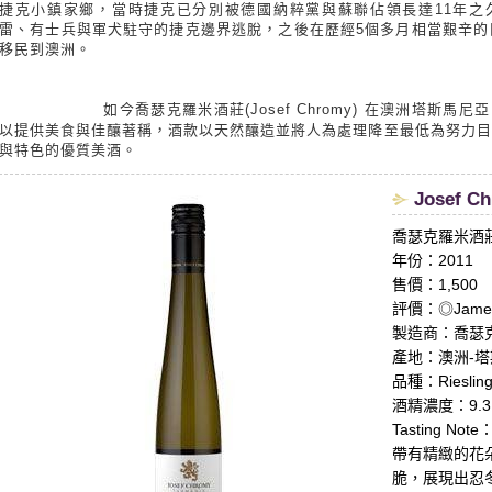
捷克小鎮家鄉，當時捷克已分別被德國納粹黨與蘇聯佔領長達11年之
雷、有士兵與軍犬駐守的捷克邊界逃脫，之後在歷經5個多月相當艱辛的
移民到澳洲。
如今喬瑟克羅米酒莊(Josef Chromy) 在澳洲塔斯馬尼亞 
以提供美食與佳釀著稱，酒款以天然釀造並將人為處理降至最低為努力目
與特色的優質美酒。
Josef Ch
喬瑟克羅米酒
年份：2011
售價：1,500
評價：◎James 
製造商：喬瑟克羅米
產地：澳洲-塔斯
品種：Riesling
酒精濃度：9.3
Tasting Note
帶有精緻的花
脆，展現出忍