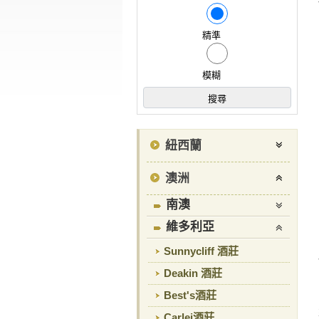
精準
模糊
紐西蘭
澳洲
南澳
維多利亞
Sunnycliff 酒莊
Deakin 酒莊
Best's酒莊
Carlei酒莊