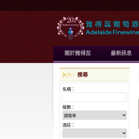
關於雅得蕊
最新訊息
搜尋
名稱：
級數：
酒莊：