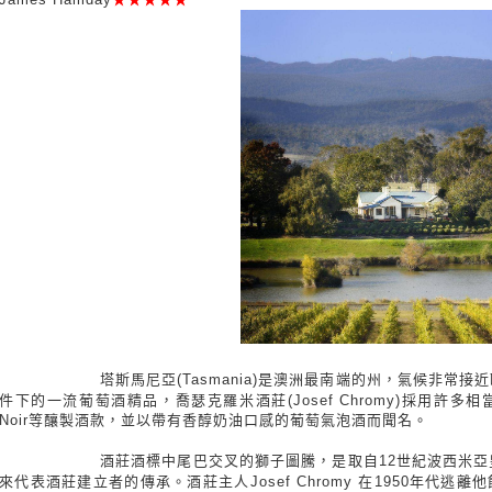
塔斯馬尼亞(Tasmania)是澳洲最南端的州，氣候非常
件下的一流葡萄酒精品，喬瑟克羅米酒莊(Josef Chromy)採用許多相當經
Noir等釀製酒款，並以帶有香醇奶油口感的葡萄氣泡酒而聞名。
酒莊酒標中尾巴交叉的獅子圖騰，是取自12世紀波西米亞
來代表酒莊建立者的傳承。酒莊主人Josef Chromy 在1950年代逃