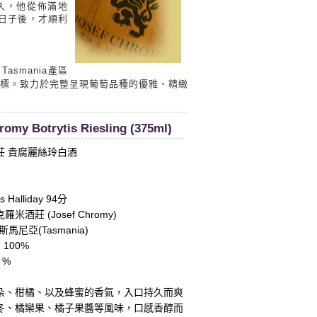
久，他從佈滿地
日子後，才順利
Tasmania產區
標。致力於完整呈現葡萄品種的優雅、精緻
romy Botrytis Riesling (375ml)
莊 貴腐麗絲玲白酒
Halliday 94分
酒莊 (Josef Chromy)
馬尼亞(Tasmania)
 100%
 %
：
朵、柑橘、以及蜂蜜的香氣，入口持久而爽
冬、橘欒果、橘子果醬等風味，口感香醇而