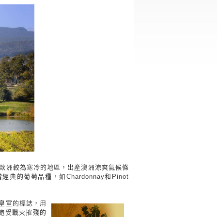
接近歐洲較為寒冷的地區，出產澳洲涼爽氣候條
典的葡萄品種，如Chardonnay和Pinot
皇室的標誌，用
離他飽受戰火摧殘的