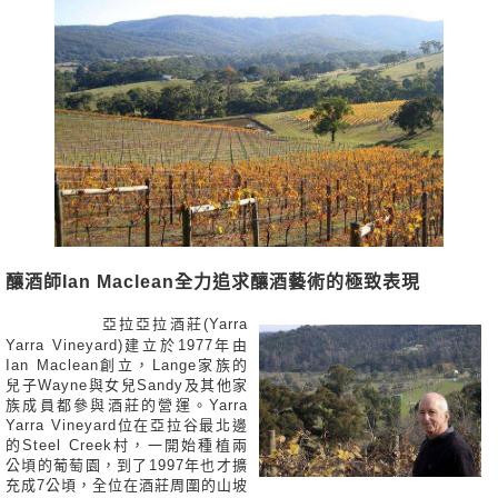
釀酒師Ian Maclean全力追求釀酒藝術的極致表現
亞拉亞拉酒莊(Yarra
Yarra Vineyard)建立於1977年由
Ian Maclean創立，Lange家族的
兒子Wayne與女兒Sandy及其他家
族成員都參與酒莊的營運。Yarra
Yarra Vineyard位在亞拉谷最北邊
的Steel Creek村，一開始種植兩
公頃的葡萄園，到了1997年也才擴
充成7公頃，全位在酒莊周圍的山坡