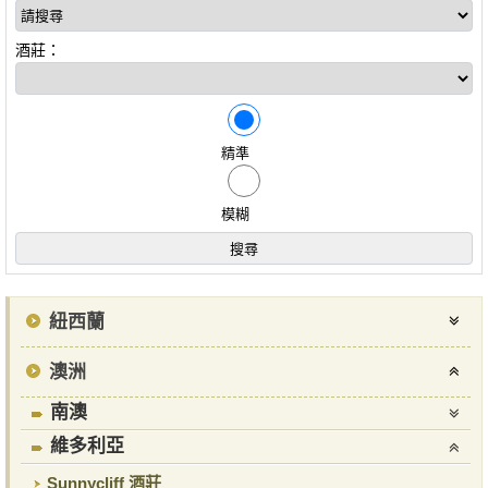
酒莊：
精準
模糊
紐西蘭
澳洲
南澳
維多利亞
Sunnycliff 酒莊