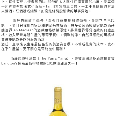
上。個性有點古怪淘氣的Ian和他的太太就住在酒窖邊的小屋，夫妻倆
一起經營有如法式小酒莊。Ian用非常簡單自然、手工小量釀造的方法
來釀酒，紅酒精巧細緻，如高級絲綢般細滑的單寧質地。
酒莊的釀酒哲學是「溫柔且尊重地對待葡萄，並讓它自己說
話」，並且只採用自家栽種的葡萄來釀酒，許多葡萄酒收藏家認為酒莊
釀酒師Ian Maclean的酒款風格精緻優雅，將舊世界優質酒款的典雅風
格、融入新世界所生產的葡萄果實中。酒款純淨、自然且細緻的風格常
會被誤認為是歐洲級數酒款。
酒莊一直以來以生產最佳品質的美酒為目標，不管所花費的成本、也不
在乎生產量、更不關心是否能從中獲利！
酒莊的頂極酒款【The Yarra Yarra】、更被澳洲頂極酒款拍賣會
Langton's選為最值得收藏的101款澳洲酒之一！