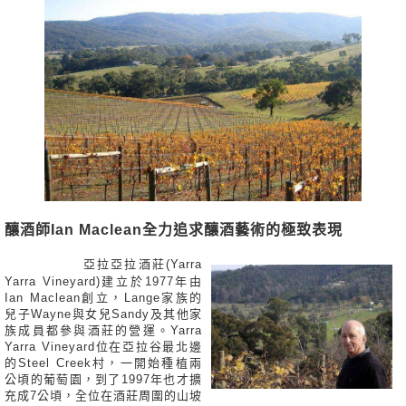
釀酒師Ian Maclean全力追求釀酒藝術的極致表現
亞拉亞拉酒莊(Yarra
Yarra Vineyard)建立於1977年由
Ian Maclean創立，Lange家族的
兒子Wayne與女兒Sandy及其他家
族成員都參與酒莊的營運。Yarra
Yarra Vineyard位在亞拉谷最北邊
的Steel Creek村，一開始種植兩
公頃的葡萄園，到了1997年也才擴
充成7公頃，全位在酒莊周圍的山坡