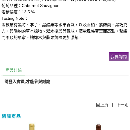
葡萄品種：Cabernet Sauvignon
酒精濃度：13.5 %
Tasting Note：
酒款帶有黑莓、李子、黑醋栗等水果香氣，以及香柏、紫羅蘭、黑巧克
力、與隱約的草本植物、灌木樹叢等氣味，酒款風格奢華而高雅，緊緻
而柔順的單寧、讓橡木與漿果氣味更加濃郁。
我要詢問
商品討論
請登入會員,才能參與討論
|
回上頁
下一則
相關商品