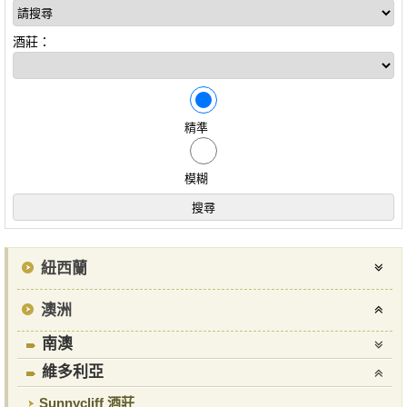
酒莊：
精準
模糊
紐西蘭
澳洲
南澳
維多利亞
Sunnycliff 酒莊