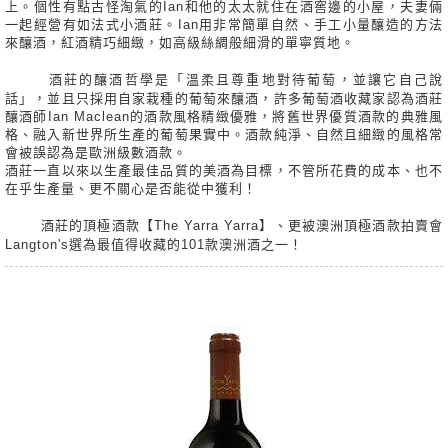
上。個性有點古怪淘氣的Ian和他的太太就住在酒窖邊的小屋，夫妻倆
一起經營有如法式小酒莊。Ian用非常簡單自然、手工小量釀造的方法
來釀酒，紅酒精巧細緻，如高級絲綢般細滑的單寧質地。
酒莊的釀酒哲學是「溫柔且尊重地對待葡萄，並讓它自己說
話」，並且只採用自家栽種的葡萄來釀酒，許多葡萄酒收藏家認為酒莊
釀酒師Ian Maclean的酒款風格精緻優雅，將舊世界優質酒款的典雅風
格、融入新世界所生產的葡萄果實中。酒款純淨、自然且細緻的風格常
會被誤認為是歐洲級數酒款。
酒莊一直以來以生產最佳品質的美酒為目標，不管所花費的成本、也不
在乎生產量、更不關心是否能從中獲利！
酒莊的頂極酒款【The Yarra Yarra】、更被澳洲頂極酒款拍賣會
Langton's選為最值得收藏的101款澳洲酒之一！