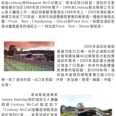
年由Lindsay與Margaret McCall建立，原本佔地10英畝，酒莊的主要
葡萄藤分別於1985年與1990年種下，1996年Lindsay辭去教師工作全
心投入釀酒工作。酒莊與餐廳等建築在1998年完工。2003年酒莊擴大
規模又增加了32英畝，用來作為栽種優質果實的葡萄園。種植的葡萄品
種：Pinot Noir、Chardonnay、Shiraz和Pinot Gris。帕霖加酒莊是
澳洲獲獎最多的酒莊之一，特別是Pinot Noir、Shiraz葡萄酒。
2000年酒莊的葡萄
產量可達32公噸，另外必須再向鄰
近葡萄園採購46公噸葡萄才能因應
酒莊的需求。2003年酒莊擴大規模
又增加了32英畝，用來作為栽種優
質果實的葡萄園。到2008年時，酒
莊每年處理的葡萄果實已達220公
噸。
除了澳洲市場，出口至英國、丹麥、新加坡、香港、韓國、中國、
台
灣。
澳洲葡萄酒專家
James Halliday對於酒莊主人兼釀
酒師Lindsay M
cCall描述如下
「Lindsay McCall是釀造頂極黑皮
諾紅酒的行家……其黑皮諾紅酒是