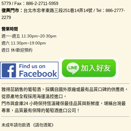
5779 / Fax：886-2-2711-5959
復興門市：
台北市忠孝東路三段251巷14弄14號 / Tel：886-2777-
2279
營業時間
週一~週五 11:30pm~20:30pm
週六 11:30pm~19:00pm
週日 休/歡迎預約
雅得蕊銷售的葡萄酒，採購自國外原廠或最有品質口碑的供應商，
從原產地全程採用海運溫控進口，
門市與倉庫24 小時保持恆溫確保最佳品質與新鮮度，堪稱台灣最
專業，品質最有保障的葡萄酒進口公司！
未成年請勿飲酒 《請勿酒駕》