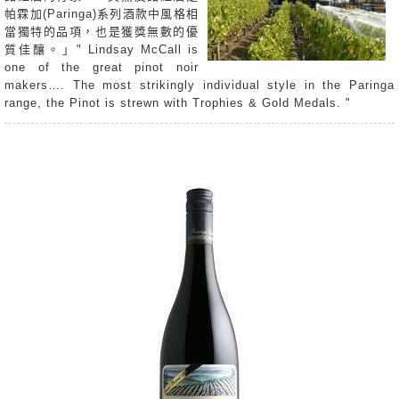
帕霖加(Paringa)系列酒款中風格相
當獨特的品項，也是獲獎無數的優
質佳釀。」" Lindsay McCall is
one of the great pinot noir
makers…. The most strikingly individual style in the Paringa
rang
e, the Pinot is strewn with Trophies & Gold Medals. "