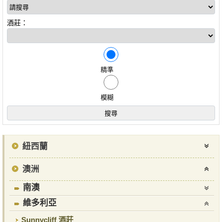
酒莊：
精準
模糊
紐西蘭
澳洲
南澳
維多利亞
Sunnycliff 酒莊