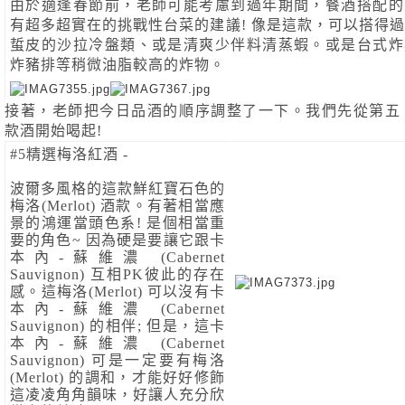
由於適逢春節前，老師可能考慮到過年期間，餐酒搭配的
有超多超實在的挑戰性台菜的建議! 像是這款，可以搭得
蜇皮的沙拉冷盤類、或是清爽少伴料清蒸蝦。或是台式炸
炸豬排等稍微油脂較高的炸物。
接著，老師把今日品酒的順序調整了一下。我們先從第五
款酒開始喝起! 
#5精選梅洛紅酒 - 
波爾多風格的這款鮮紅寶石色的
梅洛(Merlot) 酒款。有著相當應
景的鴻運當頭色系! 是個相當重
要的角色~ 因為硬是要讓它跟卡
本內-蘇維濃 (Cabernet 
Sauvignon) 互相PK彼此的存在
感。這梅洛(Merlot) 可以沒有卡
本內-蘇維濃 (Cabernet 
Sauvignon) 的相伴; 但是，這卡
本內-蘇維濃 (Cabernet 
Sauvignon) 可是一定要有梅洛
(Merlot) 的調和，才能好好修飾
這凌凌角角韻味，好讓人充分欣