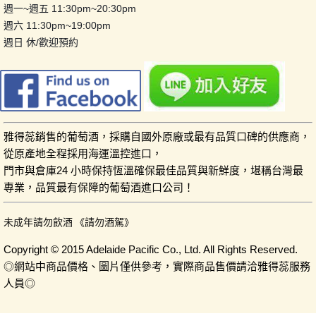
週一~週五 11:30pm~20:30pm
週六 11:30pm~19:00pm
週日 休/歡迎預約
雅得蕊銷售的葡萄酒，採購自國外原廠或最有品質口碑的供應商，
從原產地全程採用海運溫控進口，
門市與倉庫24 小時保持恆溫確保最佳品質與新鮮度，堪稱台灣最
專業，品質最有保障的葡萄酒進口公司！
未成年請勿飲酒 《請勿酒駕》
Copyright © 2015 Adelaide Pacific Co., Ltd. All Rights Reserved.
◎網站中商品價格、圖片僅供參考，實際商品售價請洽雅得蕊服務
人員◎