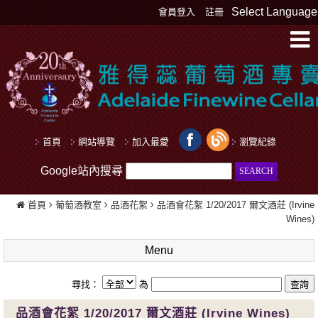
Select Language
會員登入
註冊
首頁
網站導覽
加入最愛
瀏覽紀錄
Google站內搜尋
首頁
葡萄酒教室
品酒花絮
品酒會花絮 1/20/2017 爾文酒莊 (Irvine
Wines)
Menu
尋找：
為
品酒會花絮 1/20/2017 爾文酒莊 (Irvine Wines)