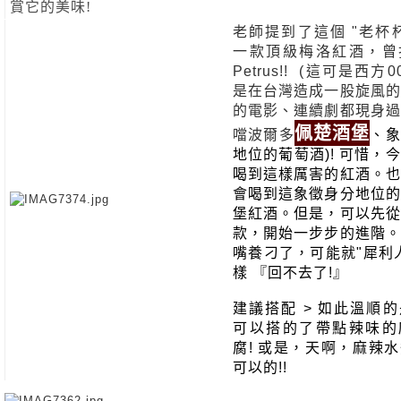
賞它的美味!
老師提到了這個 "老杯杯
一款頂級梅洛紅酒，曾
Petrus!!  (這可是西方
是在台灣造成一股旋風的
的電影、連續劇都現身過
佩楚酒堡
噹波爾多
、象
地位的葡萄酒)! 可惜，
喝到這樣厲害的紅酒。也
會喝到這象徵身分地位的
堡紅酒。但是，可以先從
款，開始一步步的進階。
嘴養刁了，可能就"犀利
樣 『回不去了!』
建議搭配 > 如此溫順
可以搭的了帶點辣味的
腐! 或是，天啊，麻辣
可以的!!   