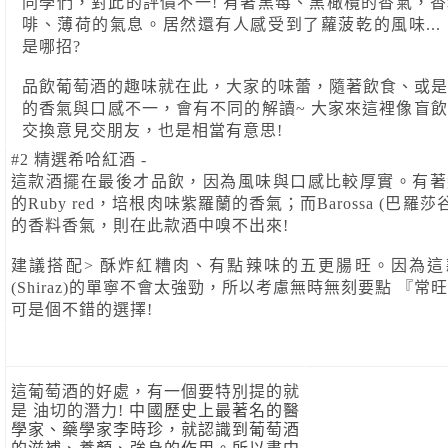
同學們，對此的評價不一! 有著黑莓、黑橄欖的香氣，
啡、薄荷的氣息。居然還有人感受到了蘿菠乾的風味...
是哪招? 
品飲葡萄酒的趣味就在此，大家的味蕾，隨著飲食、或是
的香氣與口感不一，會有不同的解讀~ 大家來這裡像盲
交換意見交朋友，也是相當有意思! 
#2 精選希哈紅酒 - 
這款酒擺在最後才品飲，因為風味與口感比較厚實。有著
的Ruby red，培根肉味紫羅蘭的香氣；而Barossa (巴羅莎
的香料香氣，則在此款酒中嗅不出來! 
建議搭配> 酥炸紅糟肉、有點辣味的五更腸旺。因為這
(Shiraz)的單寧不會太強勁，所以考慮無時無刻要點 『常
可是個不錯的選擇! 
這葡萄酒的好處，有一個要特別提的就
是 油切的潛力! 
中國歷史上最著名的醫
學家、藥學家李時珍，就認識到葡萄酒