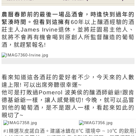
農曆春節前的最後一場品酒會，時逢快到過年的
緊湊時間。但看到這擁有
60年以上釀酒經驗的酒
莊主人James Irvine退休，並將莊園易主他人、
就將不會再有機會喝到原創人所監督釀造的葡萄
酒，就趕緊報名! 
看來知道這各酒莊的愛好者不少，今天來的人數
達上限! 可以出席旁聽很幸運~
他可是打敗過Pomerol 波美侯的釀酒師爺爺!跟肯
德基爺爺一樣，讓人感覺親切! 今晚，就可以品嘗
到他的葡萄酒，是不是跟人一樣，看起來如此的
親切了~
#1精選灰皮諾白酒。建議冰鎮在8℃ 環境中 ~ 10℃ 的飲用