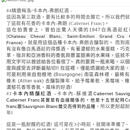
#4精選梅洛/卡本內-弗朗紅酒 - 
這因為第三款酒，要有比較多的時間去醒它。所以我們就
了這款有花香的卡本內-弗朗 (Cabernet Franc)。
這在拍賣會上，曾拍出驚人天價的1947白馬酒莊紅葡
(
Chateau Cheval Blanc, Saint-Emilion Grand Cru Cl
，就是用這個品種
卡本內-弗朗去釀製的。
 而到
France)
有沒有像白馬酒莊的得獎酒，有著濃郁的水果蛋糕、巧克
革、咖非
和亞洲香料的香氣與豐富甜美的水果味，這就不
用文字可以敘述給各位看倌了~ 真的要買一瓶來喝，以
度與感受去評斷最貼切!! 在這裡，僅能透漏給大家的是，
可是利用來自勃根地 (
Bourgogne) 南區森林裡，最稀
橡木 (Allier oak) 去釀製陳年，給予莓果乾、黑莓味、
濃郁花香等香氣、風味的好酒! 
#3
卡本內精釀紅酒 -
卡本內-蘇維濃
Cabernet Sauvi
，
Cabernet Franc其實是有血緣關係的
他是十五世紀時Cabe
，所以更耐超耐
franc跟Sauvignon Blanc雜交而得到的品種
年
!
這是一瓶耐醒的紅酒! 這可是在3小時前，就開來準備了~