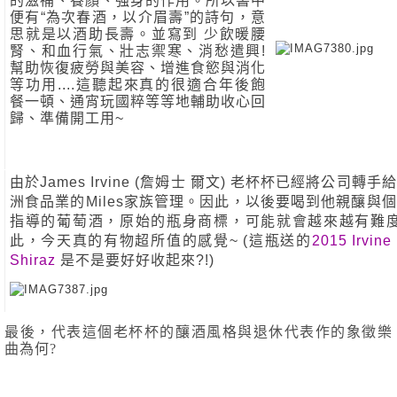
的滋補、養顏、強身的作用。所以書中
便有“為次春酒，以介眉壽”的詩句，意
思就是以酒助長壽。並寫到 少飲暖腰
腎、和血行氣、壯志禦寒、消愁遣興! 
幫助恢復疲勞與美容、增進食慾與消化
等功用....這聽起來真的很適合年後飽
餐一頓、通宵玩國粹等等地輔助收心回
歸、準備開工用~
由於James Irvine (詹姆士 爾文) 老杯杯已經將公司轉手
洲食品業的Miles家族管理。因此，以後要喝到他親釀與
指導的葡萄酒，原始的瓶身商標，可能就會越來越有難度
此，今天真的有物超所值的感覺~ (這瓶送的
2015 Irvine 
Shiraz
 是不是要好好收起來?!)   
最後，代表這個老杯杯的釀酒風格與退休代表作的象徵樂
曲為何?