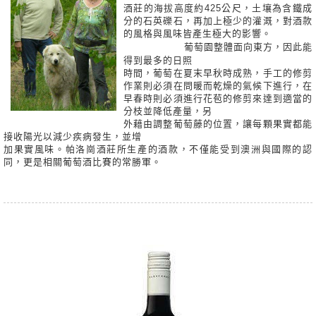
酒莊的海拔高度約425公尺，土壤為含鐵成
分的石英礫石，再加上極少的灌溉，對酒款
的風格與風味皆產生極大的影響。
葡萄園整體面向東方，因此能
得到最多的日照
時間，葡萄在夏末早秋時成熟，手工的修剪
作業則必須在問暖而乾燥的氣候下進行，在
早春時則必須進行花苞的修剪來達到適當的
分枝並降低產量，另
外藉由調整葡萄藤的位置，讓每顆果實都能
接收陽光以減少疾病發生，並增
加果實風味。帕洛崗酒莊所生產的酒款，不僅能受到澳洲與國際的認
同，更是相關葡萄酒比賽的常勝軍。