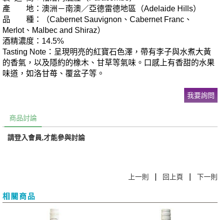
產 地：澳洲－南澳／亞德雷德地區（Adelaide Hills）
品 種：（Cabernet Sauvignon、Cabernet Franc、
Merlot、Malbec and Shiraz）
酒精濃度：14.5%
Tasting Note：呈現明亮的紅寶石色澤，帶有李子與水煮大黃
的香氣，以及隱約的橡木、甘草等氣味。口感上有香甜的水果
味道，如洛甘苺、覆盆子等。
我要詢問
商品討論
請登入會員,才能參與討論
|
|
上一則
回上頁
下一則
相關商品