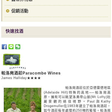
促銷活動
快速找酒
帕洛崗酒莊Paracombe Wines
James Halliday★★★★
​
帕洛崗酒莊位於亞德雷德地區
(Adelaide Hill)特殊的高地──帕洛崗高
原，擁有可以眺望洛弗帝山脈(Mt Lofty)壯
麗景觀的絕佳視野。Paul與Kathy
Drogemuller在1983年建立了帕洛崗酒莊，
如今酒莊每年處理約250噸的葡萄。帕洛崗